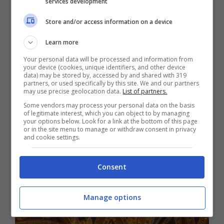
services development
novembre, il 24 dicembre, il 7 gennaio e il
Store and/or access information on a device
28 febbraio.
Learn more
Museo dell’Opera
Your personal data will be processed and information from
your device (cookies, unique identifiers, and other device
data) may be stored by, accessed by and shared with 319
partners, or used specifically by this site. We and our partners
Accanto al Duomo si trova il
Museo del
may use precise geolocation data.
List of partners.
Duomo
che ospita opere di importanza
Some vendors may process your personal data on the basis
of legitimate interest, which you can object to by managing
mondiale come il Tondo di Donatello, opere
your options below. Look for a link at the bottom of this page
or in the site menu to manage or withdraw consent in privacy
di Jacopo della Quercia, di Duccio di
and cookie settings.
Boninsegna e statue di Giovanni Pisano.
Consent
Battistero di Siena
Manage options