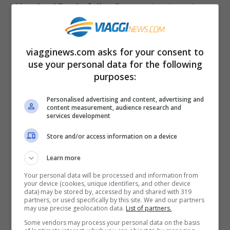
Natale al Rockefeller Center
. La data da
segnarsi sul calendario quest’anno è il
4
dicembre quando, dalle 19 alle 21
avverrà
viagginews.com asks for your consent to
la tanto attesa cerimonia. Tante le autorità
use your personal data for the following
purposes:
e anche i personaggi famosi che
accorreranno per partecipare
Personalised advertising and content, advertising and
content measurement, audience research and
all’accensione dell’
albero di Natale 2019 al
services development
Rockefeller Center di New York
. Ogni anno
Store and/or access information on a device
infatti sono attesi moltissimi personaggi
Learn more
famosi che si esibiranno durante
Your personal data will be processed and information from
l’accensione. Negli anni passati abbiamo
your device (cookies, unique identifiers, and other device
data) may be stored by, accessed by and shared with 319
visto salire sul palco del
Rockefeller Plaza
partners, or used specifically by this site. We and our partners
may use precise geolocation data.
List of partners.
anche Andrea Bocelli o Sting… A
Some vendors may process your personal data on the basis