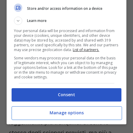
nazionale per il trasporto aereo invece è
Store and/or access information on a device
quello del 25 novembre e questo rischierà
Learn more
sul serio di paralizzare il
Your personal data will be processed and information from
traffico.Ventiquattro ore di stop e di
your device (cookies, unique identifiers, and other device
data) may be stored by, accessed by and shared with 319
partners, or used specifically by this site. We and our partners
astensione dal lavoro da parte di tutto il
may use precise geolocation data.
List of partners.
personale navigante.
Some vendors may process your personal data on the basis
of legitimate interest, which you can object to by managing
your options below. Look for a link at the bottom of this page
or in the site menu to manage or withdraw consent in privacy
Treni: le giornate di sciopero
and cookie settings.
previste
Consent
Per quanto riguarda invece gli scioperi
ferroviari la situazione sembra essere
Manage options
leggermente più tranquilla. Ci sono lo
stesso degli scioperi previsti, ma più a