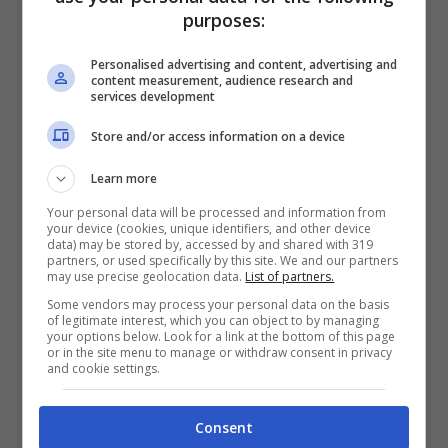
purposes:
Francia, Spagna e Paesi Bassi. Inoltre
hanno sostenuto la creazione di oltre
Personalised advertising and content, advertising and
content measurement, audience research and
60mila posti di lavoro, di cui 15mila circa
services development
in Italia. Bertrand Jelensperger, senior vice
Store and/or access information on a device
president TripAdvisor Restaurants & CEO
Learn more
TheFork ha dichiarato che questa notizia è
Your personal data will be processed and information from
molto bella per tutti loro perché implica
your device (cookies, unique identifiers, and other device
data) may be stored by, accessed by and shared with 319
una notevole crescita di valore oltre che di
partners, or used specifically by this site. We and our partners
may use precise geolocation data.
List of partners.
mercato: “Vogliamo continuare ad aiutare
Some vendors may process your personal data on the basis
of legitimate interest, which you can object to by managing
la crescita e la digitalizzazione
your options below. Look for a link at the bottom of this page
or in the site menu to manage or withdraw consent in privacy
dell’industria della ristorazione e
and cookie settings.
dell’ospitalità”. Lo studio ha dimostrato
Consent
quindi anche una importante crescita