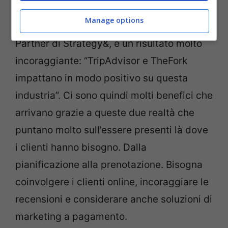
proprio nel settore della ristorazione che,
Manage options
come ha dichiarato PierrePéladeau,
Partner di Strategy&, è un risultato molto
incoraggiante: “TripAdvisor e TheFork
impattano in modo positivo su questa
industria”. Ci sono quindi molti benefici che
arrivano grazie a queste due realtà che
puntano molto sull’essere presenti là dove
i clienti hanno bisogno. Dalla
pianificazione alla prenotazione. Bisogna
coinvolgere i clienti online, incoraggiare le
recensioni e considerare anche soluzioni di
marketing a pagamento.