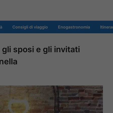
tà
Consigli di viaggio
Enogastronomia
Itinera
li sposi e gli invitati
nella