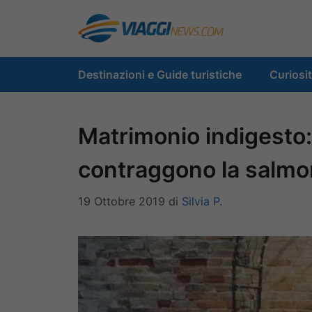
Vai
al
contenuto
Destinazioni e Guide turistiche
Curiosi
Matrimonio indigesto: g
contraggono la salmo
19 Ottobre 2019
di
Silvia P.