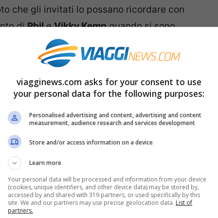
loto che gli invitati lo possano ricordare con
ento di
Phil
e
Vikky Kemp
quando si sono
to un lussuoso ricevimento a
Warwickshire
. I
lla perfezione, affidandosi ad un catering tra
ourmet
.
viagginews.com asks for your consent to use
your personal data for the following purposes:
itati si sono divertiti hanno brindato agli
Personalised advertising and content, advertising and content
oblemi sono cominciati il giorno seguente
measurement, audience research and services development
vitati hanno cominciato ad avvertire una
Store and/or access information on a device
 dolore di stomaco e senso di nausea, si sono
Learn more
e oltre 50 persone presentassero gli stessi
Your personal data will be processed and information from your device
(cookies, unique identifiers, and other device data) may be stored by,
bo non era
salutare
.
accessed by and shared with 319 partners, or used specifically by this
site. We and our partners may use precise geolocation data.
List of
partners.