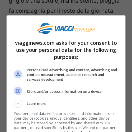
grigio e una sottile, ma insistente, pioggia
fa compagnia per il resto della giornata.
Con un clima così
in valigia
è
indispensabile mettere capi pesanti e
viagginews.com asks for your consent to
prettamente invernali. Maglie termiche o
use your personal data for the following
purposes:
vestirsi a cipolla
è l’ideale in quanto
camminando per visitare Vienna vi
Personalised advertising and content, advertising and
content measurement, audience research and
riscalderete e poi all’interno dei musei e
services development
dei teatri fa molto caldo. Tenete poi conto
Store and/or access information on a device
della possibilità della neve: scarpe
Learn more
resistenti all’acqua e antiscivolo sono
Your personal data will be processed and information from
your device (cookies, unique identifiers, and other device
indispensabili. Portate poi guanti, sciarpe
data) may be stored by, accessed by and shared with 319
partners, or used specifically by this site. We and our partners
e cappelli. Non dimenticatevi un poncho,