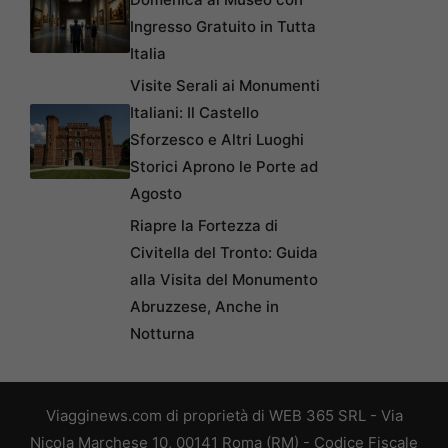
Ingresso Gratuito in Tutta
Italia
Visite Serali ai Monumenti
Italiani: Il Castello
Sforzesco e Altri Luoghi
Storici Aprono le Porte ad
Agosto
Riapre la Fortezza di
Civitella del Tronto: Guida
alla Visita del Monumento
Abruzzese, Anche in
Notturna
Viagginews.com di proprietà di WEB 365 SRL - Via
Nicola Marchese 10, 00141 Roma (RM) - Codice Fiscale