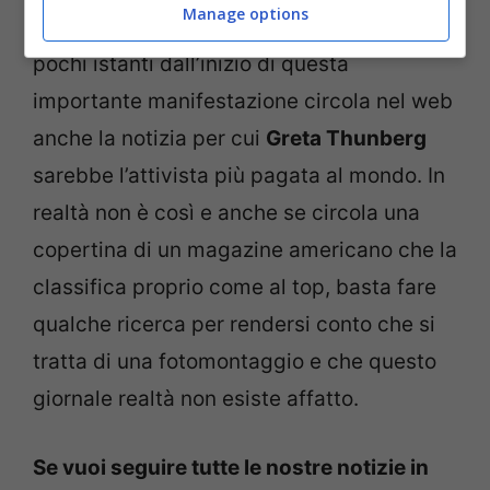
Manage options
bambine. Inoltre nelle ultime ore proprio a
pochi istanti dall’inizio di questa
importante manifestazione circola nel web
anche la notizia per cui
Greta Thunberg
sarebbe l’attivista più pagata al mondo. In
realtà non è così e anche se circola una
copertina di un magazine americano che la
classifica proprio come al top, basta fare
qualche ricerca per rendersi conto che si
tratta di una fotomontaggio e che questo
giornale realtà non esiste affatto.
Se vuoi seguire tutte le nostre notizie in