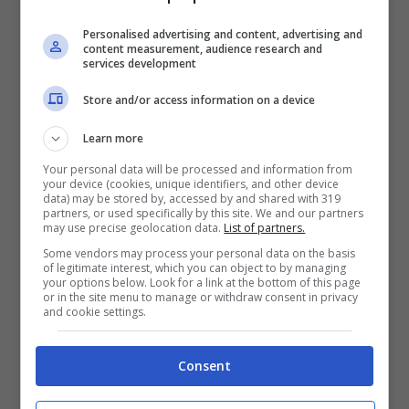
americana, ha dato adito a tutti questi
Personalised advertising and content, advertising and
content measurement, audience research and
pensieri che vogliono che Greta sia
services development
semplicemente un burattino. Altra storia
Store and/or access information on a device
particolare riguarda la foto che circola nel
Learn more
web in cui Greta sarebbe accanto a dei
Your personal data will be processed and information from
terroristi dell’Isis. L’immagine è stata
your device (cookies, unique identifiers, and other device
data) may be stored by, accessed by and shared with 319
ovviamente spammata nel web
partners, or used specifically by this site. We and our partners
may use precise geolocation data.
List of partners.
spacciandola come un incontra tra Greta e
Some vendors may process your personal data on the basis
of legitimate interest, which you can object to by managing
terroristi. In realtà è una bufala doppia
your options below. Look for a link at the bottom of this page
or in the site menu to manage or withdraw consent in privacy
perché la bambina della foto non è
Greta
and cookie settings.
Thunberg
e per di più la foto è uno
Consent
spezzone di un corso di recitazione in cui
si parlava del problema delle spose