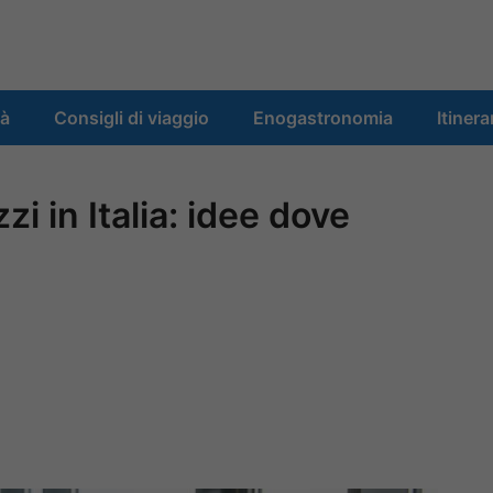
tà
Consigli di viaggio
Enogastronomia
Itinera
i in Italia: idee dove