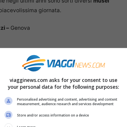
e negli ultimi anni sono sorti diversi
musei
iacevolissima giornata.
zi –
Genova
– Napoli
viagginews.com asks for your consent to use
your personal data for the following purposes:
 –
Venezia
Personalised advertising and content, advertising and content
measurement, audience research and services development
ino
cnologia Leonardo da Vinci –
Milano
Store and/or access information on a device