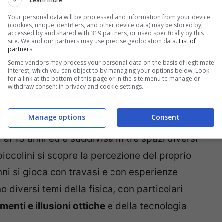
Learn more
Your personal data will be processed and information from your device
(cookies, unique identifiers, and other device data) may be stored by,
accessed by and shared with 319 partners, or used specifically by this
site. We and our partners may use precise geolocation data.
List of
partners.
agazzi – Genova
Some vendors may process your personal data on the basis of legitimate
interest, which you can object to by managing your options below. Look
for a link at the bottom of this page or in the site menu to manage or
withdraw consent in privacy and cookie settings.
adri, è un’immensa area gioco educativa con
 permettere ai piccoli visitatori di toccare,
Manage options
Consent
la tecnologia. Il tutto divertendosi. La città
ai 13 anni ed è suddivisa in tre spazi diversi
piccolini si scopre la percezione del proprio
anni si gioca con travasi e con esperienze
no diversi temi della fisica, con particolari
menti e illusioni ottiche
e della tecnologia