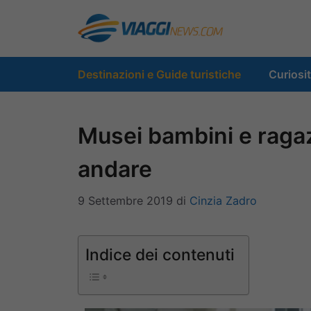
Vai
al
contenuto
Destinazioni e Guide turistiche
Curiosi
Musei bambini e ragazz
andare
9 Settembre 2019
di
Cinzia Zadro
Indice dei contenuti