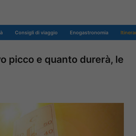
tà
Consigli di viaggio
Enogastronomia
Itinera
vo picco e quanto durerà, le