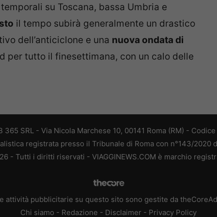
e temporali su Toscana, bassa Umbria e
sto
il tempo subirà generalmente un drastico
ivo dell’anticiclone e una
nuova ondata di
 per tutto il finesettimana, con un calo delle
 365 SRL - Via Nicola Marchese 10, 00141 Roma (RM) - Codice F
alistica registrata presso il Tribunale di Roma con n°143/2020 
 - Tutti i diritti riservati - VIAGGINEWS.COM è marchio registr
e attività pubblicitarie su questo sito sono gestite da theCoreA
Chi siamo
-
Redazione
-
Disclaimer
-
Privacy Policy