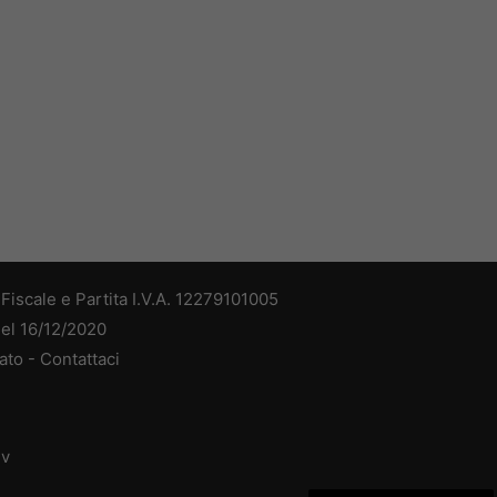
iscale e Partita I.V.A. 12279101005
del 16/12/2020
ato -
Contattaci
dv