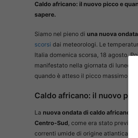
Caldo africano: il nuovo picco e quan
sapere.
Siamo nel pieno di
una nuova ondata 
scorsi
dai meteorologi. Le temperature
Italia domenica scorsa, 18 agosto. Poi
manifestato nella giornata di lunedì 
quando è atteso il picco massimo del
Caldo africano: il nuovo pic
La
nuova ondata di caldo africano
st
Centro-Sud
, come era stato previsto 
correnti umide di origine atlantica s