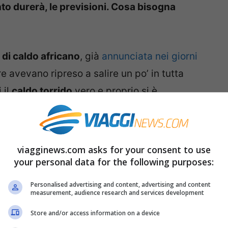
to durerà, le previsioni. Cosa bisogna
di caldo africano
, già
annunciata nei giorni
 avevano ripreso a salire un po’ in tutta
 il
caldo torrido
vero e proprio si è
19 agosto. Scopriamo insieme le previsioni e
le temperature.
viagginews.com asks for your consent to use
co e quanto durerà
your personal data for the following purposes:
Personalised advertising and content, advertising and content
a interessando soprattutto le
regioni del
measurement, audience research and services development
dai meteorologi. Al Nord le infiltrazioni di
Store and/or access information on a device
tanno portando nuove precipitazioni e in