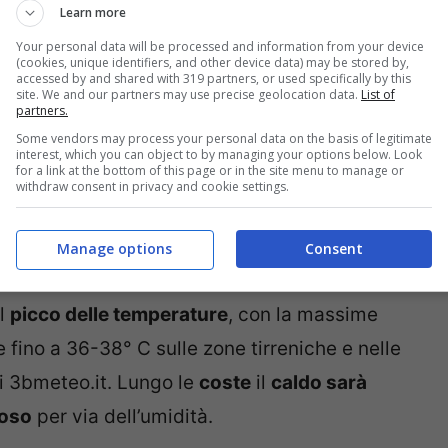
Learn more
 comunque meno calde.
Your personal data will be processed and information from your device
(cookies, unique identifiers, and other device data) may be stored by,
accessed by and shared with 319 partners, or used specifically by this
l Nord Africa
, ha ormai raggiunto
site. We and our partners may use precise geolocation data.
List of
partners.
umento deciso delle temperature. Chi sta al
Some vendors may process your personal data on the basis of legitimate
gli ultimi giorni l’aumento delle temperature
interest, which you can object to by managing your options below. Look
for a link at the bottom of this page or in the site menu to manage or
ncora arrivare ed è atteso per
metà
withdraw consent in privacy and cookie settings.
Manage options
Consent
dì 20 agosto
, in altre invece domani,
il
picco delle temperature
, con la massime
fino a 36-38° C sulle zone tirreniche e nelle
i 3bmeteo.it. Lungo le
coste
il
caldo sarà
foso
per via dell’umidità.