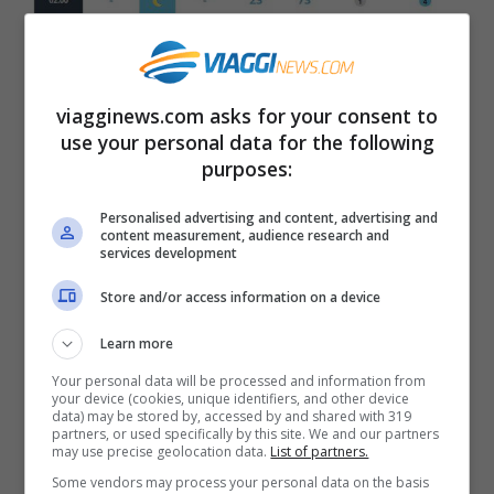
viagginews.com asks for your consent to
use your personal data for the following
purposes:
Personalised advertising and content, advertising and
content measurement, audience research and
Temperature a Roma sabato 20 luglio @Aeronautica
services development
Militare
Store and/or access information on a device
Sabato 20 luglio
a Roma la mattina inizierà
Learn more
soleggiata e con pochissime nuvole in
Your personal data will be processed and information from
your device (cookies, unique identifiers, and other device
cielo. Alle ore 8 la temperatura sarà di 23
data) may be stored by, accessed by and shared with 319
partners, or used specifically by this site. We and our partners
gradi, alle ore 11 di 30 gradi e alle 14 si
may use precise geolocation data.
List of partners.
raggiungerà il picco del caldo con 33
Some vendors may process your personal data on the basis