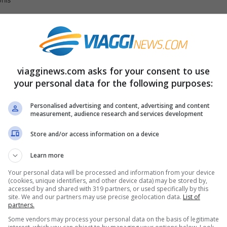
zo rARo Festival. Creato dalla Fondazione
zo questo evento è stato creato da Donato
Si tratta di un Festival che spazia tra ricerca
viagginews.com asks for your consent to use
 per avvicinare i ragazzi e le persone a un
your personal data for the following purposes:
esso dimenticato, Arezzo rARo Festival
Personalised advertising and content, advertising and content
measurement, audience research and services development
mana di luglio realizzati da alcuni dei
a bellezza e della cultura.
Store and/or access information on a device
Learn more
uello che c’è da sapere sulla città toscana
Your personal data will be processed and information from your device
(cookies, unique identifiers, and other device data) may be stored by,
accessed by and shared with 319 partners, or used specifically by this
tival 2019
site. We and our partners may use precise geolocation data.
List of
partners.
Some vendors may process your personal data on the basis of legitimate
a di San Francesco con la Filarmonica