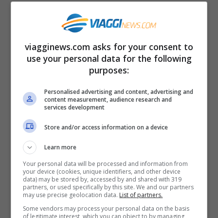
per la
stagione estiva 2019
.
Da Crotone
partiranno
tre nuovi
viagginews.com asks for your consent to
collegamenti
estivi per:
use your personal data for the following
purposes:
Milano Bergamo
(tutti i giorni),
Personalised advertising and content, advertising and
content measurement, audience research and
Bologna
(tre voli a settimana),
services development
Norimberga
(due voli a settimana).
Store and/or access information on a device
Learn more
Da Lamezia Terme
sono previste invece
Your personal data will be processed and information from
undici nuove rotte
estive per:
your device (cookies, unique identifiers, and other device
data) may be stored by, accessed by and shared with 319
partners, or used specifically by this site. We and our partners
may use precise geolocation data.
List of partners.
Baden-Baden
(due voli a
Some vendors may process your personal data on the basis
settimana),
of legitimate interest, which you can object to by managing