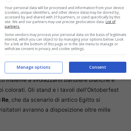
Your personal data will be processed and information from your device
o di apertura della festa, gli ospiti che
(cookies, unique identifiers, and other device data) may be stored by,
accessed by and shared with 319 partners, or used specifically by this
bavarese
avranno diritto ad uno sconto,
site. We and our partners may use precise geolocation data.
List of
partners.
ti
dell’Oktoberfest il parco resterà aperto
Some vendors may process your personal data on the basis of legitimate
interest, which you can object to by managing your options below. Look
for a link at the bottom of this page or in the site menu to manage or
withdraw consent in privacy and cookie settings.
si trasformerà grazie agli addobbi a tema e
Manage options
Consent
ti di birra e giganteschi boccali alti oltre 5
rco insieme a svolazzanti bandiere bianche e
i colorati. Gli stand e i tavoli dell’Oktoberfest
i Re
, che da scenario di antico Egitto si
visitatori avranno a disposizione oltre mille