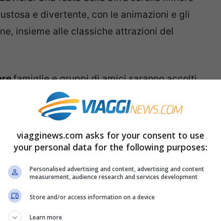
ustosa e divertente, con le animazioni e gli
ne, insieme alle classiche attrazioni del
bre
famiglie e gruppi di amici saranno accolti
 che li intratterranno con canti, balli e
ito dell’
Oktoberfest
. Non solo una festa
amiglia, all’insegna dell’allegria.
viagginews.com asks for your consent to use
your personal data for the following purposes:
della cucina bavarese, dai wurstel con crauti
Personalised advertising and content, advertising and content
maiale alla salsiccia di Norimberga e ai fusi di
measurement, audience research and services development
iverso tipo. Animazioni ai tavoli, spettacoli,
Store and/or access information on a device
atterranno gli ospiti.
Learn more