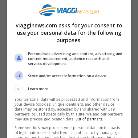
Khazneh
(il Tesoro) o a
Siq al Berid
(la
piccola Petra), ma spingetevi, cercando in
voi un pò di sano spirito avventuriero,
viagginews.com asks for your consent to
use your personal data for the following
all’Indiana Jones per capirci (che da
purposes:
queste parti era di casa ai tempi
dell’Ultima Crociata), verso le High Places,
Personalised advertising and content, advertising and
content measurement, audience research and
services development
delle zone impervie visitabili a dorso
d’asino o attraverso un numero
Store and/or access information on a device
imprecisato di gradini. Oppure con la jeep
Learn more
o con i cammelli inoltratevi nel Deserto
Your personal data will be processed and information from
your device (cookies, unique identifiers, and other device
Rosso, verso
Wadi Rum
. E se avete voglia
data) may be stored by, accessed by and shared with 319
partners, or used specifically by this site. We and our partners
e tempo vivete l’affascinante esperienza di
may use precise geolocation data.
List of partners.
una notte nel deserto: sono molte le
Some vendors may process your personal data on the basis
of legitimate interest, which you can object to by managing
escursioni che prevedono il pernotto in
your options below. Look for a link at the bottom of this page