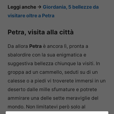
Leggi anche ->
Giordania, 5 bellezze da
visitare oltre a Petra
Petra, visita alla città
Da allora
Petra
è ancora lì, pronta a
sbalordire con la sua enigmatica e
suggestiva bellezza chiunque la visiti. In
groppa ad un cammello, seduti su di un
calesse o a piedi vi troverete immersi in un
deserto dalle mille sfumature e potrete
ammirare una delle sette meraviglie del
mondo. Non limitatevi però solo al