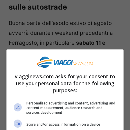
sulle autostrade
Buona parte dell’esodo estivo di agosto
avverrà durante i weekend precedenti a
Ferragosto, in particolare
sabato 11 e
domenica 12 agosto
si prevede traffico
critico verso le località di villeggiatura. Il
traffico sarà sostenuto anche nel
viagginews.com asks for your consent to
pomeriggio del
14 agosto
, ma anche il
use your personal data for the following
purposes:
giorno di
Ferragosto
in molti si
muoveranno in auto verso le località di
Personalised advertising and content, advertising and
content measurement, audience research and
vacanza. Ricordiamo che anche il 15
services development
agosto non potranno circolare i mezzi
Store and/or access information on a device