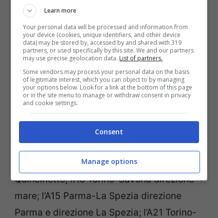
pesanti.
Learn more
Your personal data will be processed and information from
Questi i tratti segnalati dalla Polizia di
your device (cookies, unique identifiers, and other device
data) may be stored by, accessed by and shared with 319
Stato per il giorno 15 agosto in cui si
partners, or used specifically by this site. We and our partners
may use precise geolocation data.
List of partners.
prevede traffico molto intenso.
Some vendors may process your personal data on the basis
of legitimate interest, which you can object to by managing
your options below. Look for a link at the bottom of this page
L’A4 Venezia-Trieste in direzione di
or in the site menu to manage or withdraw consent in privacy
and cookie settings.
Venezia; l’A5 Ivrea Santiha direzione nord e
sud; l’A3 Napoli-Salerno nel tratto Napoli
Consent
Sud-Castellamare,; l’A5 Torino-Quincinetto
Manage options
in direzione di Aosta e in direzione di
Quincinetto; l’A6 Torino-Savona direzione
mare; l’A15 Parma-La Spezia direzione
Parma e direzione La Spezia; l’A21 Torino-