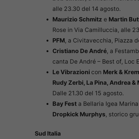
alle 23.30 del 14 agosto.
Maurizio Schmitz
e
Martin But
Rose in
Via Camilluccia
, alle 2
PFM
, a Civitavecchia, Piazza de
Cristiano De André
, a Festamb
canta De André – Best of,
Loc E
Le Vibrazioni
con
Merk & Kre
Rudy Zerbi, La Pina, Andrea &
Dalle 21.30 del 15 agosto.
Bay Fest
a Bellaria Igea Marina 
Dropkick Murphys
, storico gr
Sud Italia