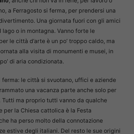
iano
, anche chi non va in ferie, per lavoro o
nno, a Ferragosto si ferma, per prendersi una
 divertimento. Una giornata fuori con gli amici
l lago o in montagna. Vanno forte le
 per le città d’arte è un po’ troppo caldo, ma
iornata alla visita di monumenti e musei, in
po’ di aria condizionata.
i ferma: le città si svuotano, uffici e aziende
ogrammato una vacanza parte anche solo per
i. Tutti ma proprio tutti vanno da qualche
e per la Chiesa cattolica è la Festa
che ha perso molto della connotazione
 estive degli italiani. Del resto le sue origini