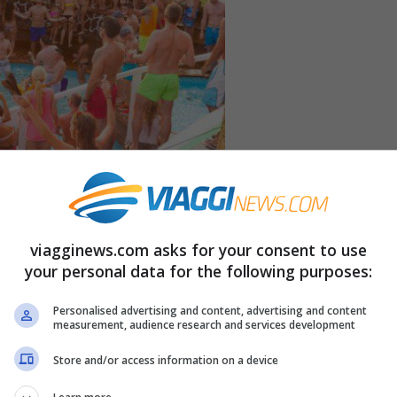
viagginews.com asks for your consent to use
 dove andare in Italia
your personal data for the following purposes:
zioni organizzate a Ferragosto i Italia: feste,
Personalised advertising and content, advertising and content
measurement, audience research and services development
. Qui vogliamo segnalarvi proprio quest’ultimi,
Store and/or access information on a device
Ferragosto. In tutta la Penisola e sulle isole, si
 scegliere il vostro evento e noi vi aiutiamo