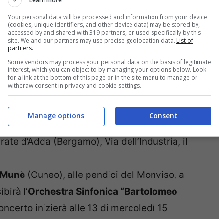
Learn more
Your personal data will be processed and information from your device
(cookies, unique identifiers, and other device data) may be stored by,
accessed by and shared with 319 partners, or used specifically by this
site. We and our partners may use precise geolocation data.
List of
sto in Italia
partners.
Some vendors may process your personal data on the basis of legitimate
interest, which you can object to by managing your options below. Look
for a link at the bottom of this page or in the site menu to manage or
withdraw consent in privacy and cookie settings.
, Piazza Carli, alle 21.00 di martedì 14
Manage options
Consent
te d’Adda (Bergamo), Via dell’Industria, il
n Munè
(Cuneo), alle pendici del Monviso, a
birà l’
Orchestra Sinfonica “Bartolomeo
concerto inizierà alle 13 di mercoledì 15