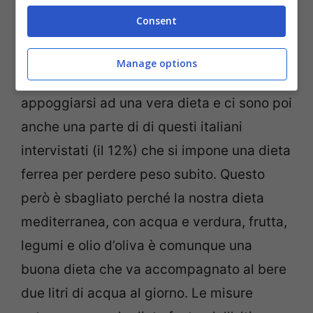
causare
danni all’autostima
. Così sono
Consent
tantissimi gli italiani che fanno attività
fisica in casa o al parco, cercano di bere e
Manage options
mangiare sano dall’oggi al domani senza
appoggiarsi ad una vera dieta e ci sono poi
anche una parte di di questi italiani
intervistati (il 12%) che si impone una dieta
ferrea per perdere peso subito. Questo
però è sbagliato perché la nostra dieta
mediterranea, con acqua e verdura, frutta,
legumi e olio d’oliva è comunque una
buona dieta che va accompagnato al bere
due litri di acqua al giorno. Le misure