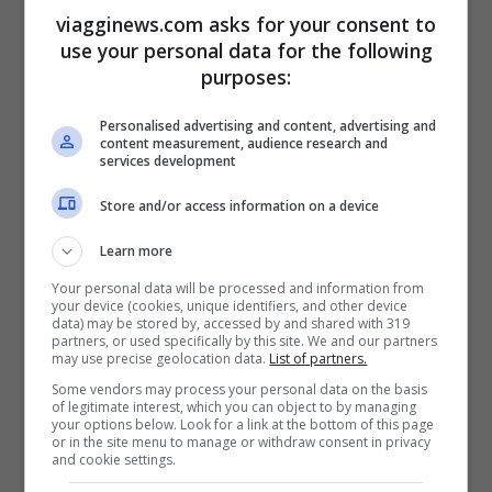
viagginews.com asks for your consent to
depressione, sconforto, ansia e la zona
use your personal data for the following
che da maggiormente preoccupazioni per
purposes:
il 68 percento delle persone intervistate è
Personalised advertising and content, advertising and
il
girovita.
content measurement, audience research and
services development
L’investimento sul corpo che ogni giorno
Store and/or access information on a device
moltissimi italiani fanno è sempre più forte
Learn more
e sempre più acuto. Nella società odierna il
Your personal data will be processed and information from
your device (cookies, unique identifiers, and other device
mancato raggiungimento di determinati
data) may be stored by, accessed by and shared with 319
partners, or used specifically by this site. We and our partners
standard di adeguatezza
, almeno
may use precise geolocation data.
List of partners.
presunta, possono creare
sensazione di
Some vendors may process your personal data on the basis
of legitimate interest, which you can object to by managing
your options below. Look for a link at the bottom of this page
insoddisfazione
e la differenza tra come si
or in the site menu to manage or withdraw consent in privacy
and cookie settings.
vorrebbe essere e come invece si è può