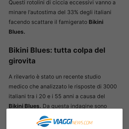
Questi rotolini di ciccia eccessivi vanno a
minare l’autostima del 33% degli italiani
facendo scattare il famigerato
Bikini
Blues.
Bikini Blues: tutta colpa del
girovita
A rilevarlo è stato un recente studio
medico che analizzato le risposte di 3000
italiani tra i 20 e i 55 anni a causa del
Bikini Blues.
Da questa indagine sono
emersi anche altri sintomi perché le
imperfezioni possono causare