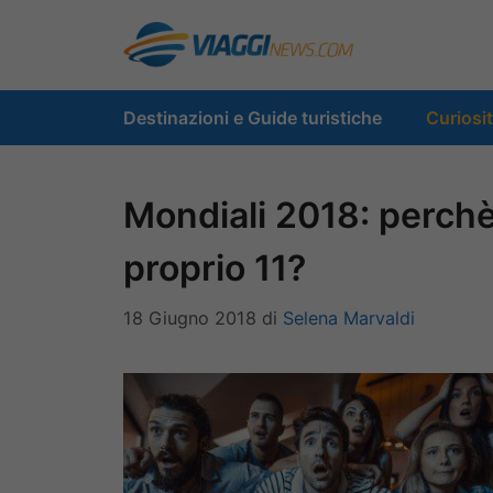
Vai
al
contenuto
Destinazioni e Guide turistiche
Curiosi
Mondiali 2018: perchè 
proprio 11?
18 Giugno 2018
di
Selena Marvaldi