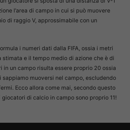
n giocatore si sposta di una distanza di V-T
zione l’area di campo in cui si può muovere
io di raggio V, approssimabile con un
rmula i numeri dati dalla FIFA, ossia i metri
 stimata e il tempo medio di azione che è di
ri in un campo risulta essere proprio 20 ossia
utti sappiamo muoversi nel campo, escludendo
fermi. Ecco allora come mai, secondo questo
 i giocatori di calcio in campo sono proprio 11!