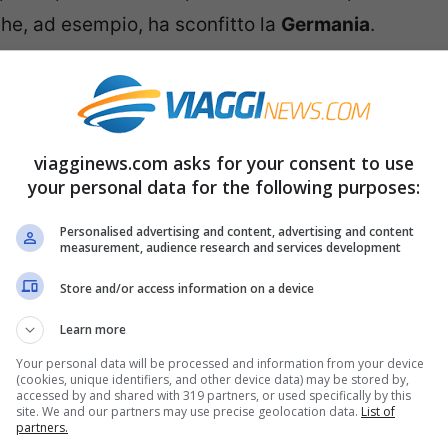
he, ad esempio, ha sconfitto la
Germania
.
è i giocatori sono 11?
 partite di calcio di questi
mondiali 2018
non
viagginews.com asks for your consent to use
ma alcuni più curiosi o magari i bambini,
your personal data for the following purposes:
si gioca in 11. A rispondere a questa
Personalised advertising and content, advertising and content
La Scienza nel Pallone di Nicola Ludwig e
measurement, audience research and services development
ta sia nascosta semplicemente in una formula
Store and/or access information on a device
.
Learn more
Your personal data will be processed and information from your device
ica non eravate probabilmente dei geni,
(cookies, unique identifiers, and other device data) may be stored by,
accessed by and shared with 319 partners, or used specifically by this
me un qualcosa di arcaico ed
site. We and our partners may use precise geolocation data.
List of
partners.
re meglio il significato di questa formula