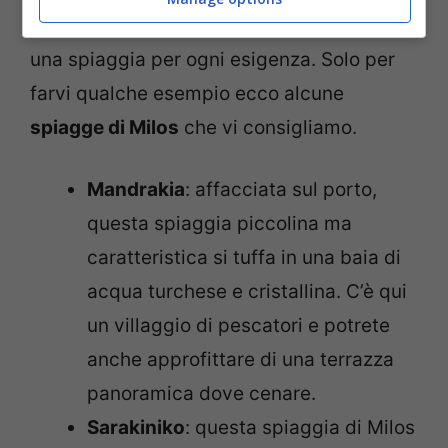
turistiche, meno conosciute…insomma,
una spiaggia per ogni esigenza. Solo per
farvi qualche esempio ecco alcune
spiagge di Milos
che vi consigliamo.
Mandrakia
: affacciata sul porto,
questa spiaggia piccolina ma
caratteristica si tuffa in una baia di
acqua turchese e cristallina. C’è qui
un villaggio di pescatori e potrete
anche approfittare di una terrazza
panoramica dove cenare.
Sarakiniko
: questa spiaggia di Milos