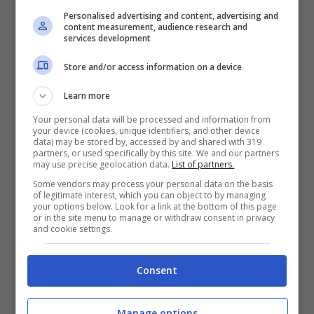
Personalised advertising and content, advertising and
content measurement, audience research and
services development
Store and/or access information on a device
Learn more
Your personal data will be processed and information from
your device (cookies, unique identifiers, and other device
data) may be stored by, accessed by and shared with 319
partners, or used specifically by this site. We and our partners
may use precise geolocation data.
List of partners.
Some vendors may process your personal data on the basis
of legitimate interest, which you can object to by managing
iStock
your options below. Look for a link at the bottom of this page
or in the site menu to manage or withdraw consent in privacy
and cookie settings.
Se vi trovate quindi in
vacanza a Milos
durante l’estate, le
spiagge
qui sono molto
Consent
belle e potrete scegliere tra ben 70 lidi
diversi. Spiagge di sabbia, rocciose,
Manage options