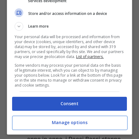
services development
Svizzera
: non è merito del
cioccolato, ma grazie agli indicatori
Store and/or access information on a device
di salute, istruzione e capitale
Learn more
sociale la quarta posizione tra i
Your personal data will be processed and information from
your device (cookies, unique identifiers, and other device
paesi più prosperi del mondo non
data) may be stored by, accessed by and shared with 319
partners, or used specifically by this site. We and our partners
gliela leva nessuno.
may use precise geolocation data.
List of partners.
Svezia:
nel 2018 fa un salto in avanti
Some vendors may process your personal data on the basis
of legitimate interest, which you can object to by managing
di tre posizioni rispeto al passato
your options below. Look for a link at the bottom of this page
or in the site menu to manage or withdraw consent in privacy
and cookie settings.
grazie a dei miglioramenti
nell’economia e nella governance.
Consent
Male però il capitale sociale.
Paesi Bassi:
grazie all’ambiente e
Manage options
alla sicurezza che migliorano di