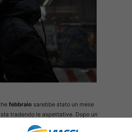
 che
febbraio
sarebbe stato un mese
n sta tradendo le aspettative. Dopo un
l di sopra della media del periodo, il secondo