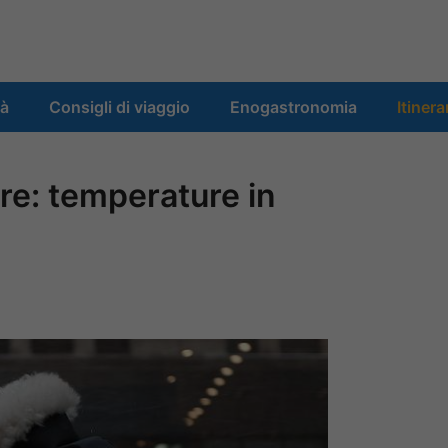
tà
Consigli di viaggio
Enogastronomia
Itinera
are: temperature in