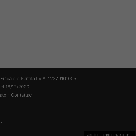
iscale e Partita I.V.A. 12279101005
del 16/12/2020
ato -
Contattaci
dv
Gestione preferenze cookie