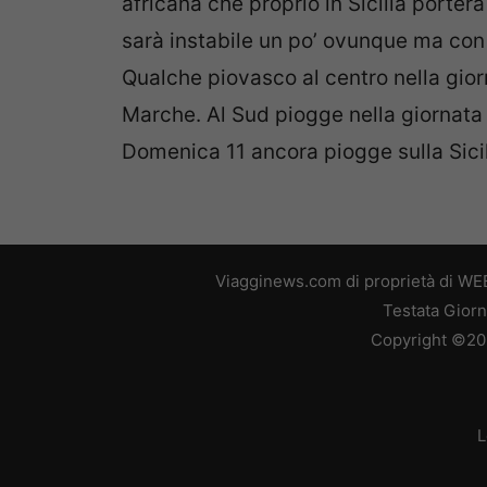
africana che proprio in Sicilia porterà
sarà instabile un po’ ovunque ma con 
Qualche piovasco al centro nella gio
Marche. Al Sud piogge nella giornata d
Domenica 11 ancora piogge sulla Sicili
Viagginews.com di proprietà di WEB
Testata Giorn
Copyright ©2026
L