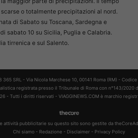
 la maggior parte di precipitazioni. Il tempo
scarse o totalmente precipitazioni al nord.
rnata di Sabato su Toscana, Sardegna e
i sabato 10 su Sicilia, Puglia e Calabria.
a tirrenica e sul Salento.
 365 SRL - Via Nicola Marchese 10, 00141 Roma (RM) - Codice F
alistica registrata presso il Tribunale di Roma con n°143/2020 
 - Tutti i diritti riservati - VIAGGINEWS.COM è marchio registr
e attività pubblicitarie su questo sito sono gestite da theCoreA
Chi siamo
-
Redazione
-
Disclaimer
-
Privacy Policy