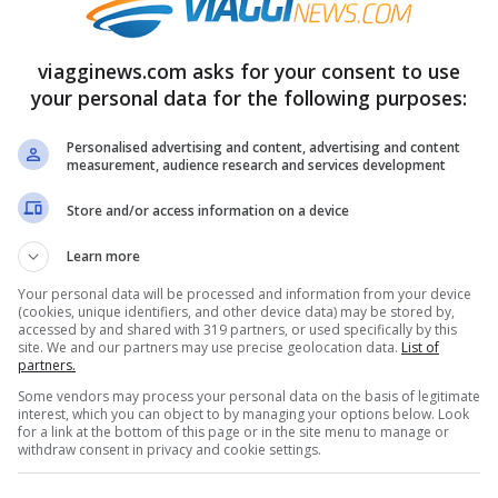
ti. Le
temperature
infatti sono in discesa e
iorni, portando tutta Italia a battere i denti,
viagginews.com asks for your consent to use
mmato – le temperature sono state
your personal data for the following purposes:
Personalised advertising and content, advertising and content
measurement, audience research and services development
strare le
piogge e le nevicate
. Le
Store and/or access information on a device
presenti, anche se a macchia di leopardo. La
Learn more
rtando finalmente acqua che ci aiuterà a
Your personal data will be processed and information from your device
tenzione è posta sull’aria gelida che penetrerà
(cookies, unique identifiers, and other device data) may be stored by,
accessed by and shared with 319 partners, or used specifically by this
site. We and our partners may use precise geolocation data.
List of
partners.
Some vendors may process your personal data on the basis of legitimate
sull’Italia
interest, which you can object to by managing your options below. Look
for a link at the bottom of this page or in the site menu to manage or
withdraw consent in privacy and cookie settings.
raio a farla da padrone sull’Italia.