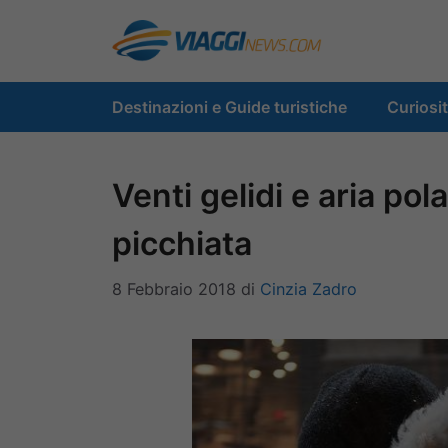
Vai
al
contenuto
Destinazioni e Guide turistiche
Curiosi
Venti gelidi e aria pol
picchiata
8 Febbraio 2018
di
Cinzia Zadro