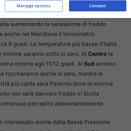
a gelida provenienti dal Polo Nord che
Manage options
Consent
ndersi su tutto lo Stivale. Inoltre i
venti di
Italia aumentando la sensazione di freddo
a anche nel Meridione il termometro
a 6 gradi. Le temperature più basse d’Italia
e minime saranno sotto lo zero. Al
Centro
la
sime intorno agli 11/12 gradi. Al
Sud
avremo
e toccheranno anche lo zero, mentre le
città più calda sarà Palermo dove la minima
anto non sarà davvero freddo in Sicilia
à comunque percepito abbondantemente.
i interessato anche dalla Bassa Pressione