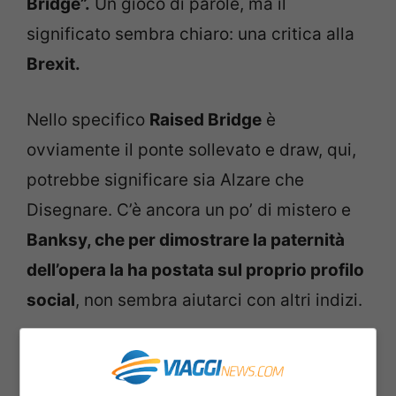
Bridge”.
Un gioco di parole, ma il
significato sembra chiaro: una critica alla
Brexit.
Nello specifico
Raised Bridge
è
ovviamente il ponte sollevato e draw, qui,
potrebbe significare sia Alzare che
Disegnare. C’è ancora un po’ di mistero e
Banksy, che per dimostrare la paternità
dell’opera la ha postata sul proprio profilo
social
, non sembra aiutarci con altri indizi.
Qualora però si trattasse di una critica con
la Brexit non sarebbe una novità visto che