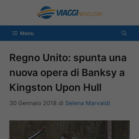
Vai
al
contenuto
Menu
Regno Unito: spunta una
nuova opera di Banksy a
Kingston Upon Hull
30 Gennaio 2018
di
Selena Marvaldi