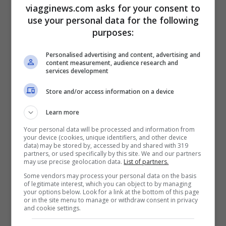
viagginews.com asks for your consent to
l’artista ha mostrato più volte tramite le
use your personal data for the following
sue opere il suo estremo dissenso
nei
purposes:
confronti di chi aveva votato Leave, ossia
Personalised advertising and content, advertising and
a favore della Brexit. Il murales più
content measurement, audience research and
services development
significativo a riguardo è sbucato un anno
Store and/or access information on a device
fa, nei pressi del porto di Dover, con un
Learn more
operaio impegnato a cancellare una delle
Your personal data will be processed and information from
stelle dalla bandiera dell’Europa.
your device (cookies, unique identifiers, and other device
data) may be stored by, accessed by and shared with 319
partners, or used specifically by this site. We and our partners
Chi è Banksy?
may use precise geolocation data.
List of partners.
Some vendors may process your personal data on the basis
of legitimate interest, which you can object to by managing
Bansky è un artista molto interessante la
your options below. Look for a link at the bottom of this page
or in the site menu to manage or withdraw consent in privacy
cui identità, ormai da tantissimi anni è
and cookie settings.
avvolta nel mistero
. Qualche mese fa però