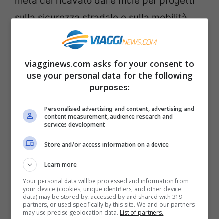
metà del ricavato dalle mule per progetti
sulla sicurezza stradale e sulla mobilità
ciclistica.
viagginews.com asks for your consent to
L’idea della
Ciclovia Appenninica
è nata
use your personal data for the following
nell’estate del 2017, quando ViviAppennino
purposes:
ha organizzato un tour in bici dalla Liguria
Personalised advertising and content, advertising and
alla Sicilia, chiamato appunto
content measurement, audience research and
services development
Appenninobiketour
, che ha attraversato
Store and/or access information on a device
300 comuni. Il giro sarà ripetuto
quest’anno dal 4 al 14 aprile, con la
Learn more
partecipazione del campione italiano
Your personal data will be processed and information from
your device (cookies, unique identifiers, and other device
Ultracyclist Omar Di Felice. Il 16 e 17
data) may be stored by, accessed by and shared with 319
partners, or used specifically by this site. We and our partners
may use precise geolocation data.
List of partners.
giugno sarà indetta poi una Giornata