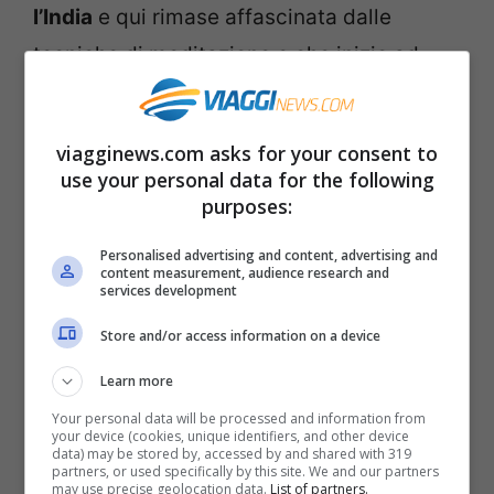
l’India
e qui rimase affascinata dalle
tecniche di meditazione e che inizio ad
imparare grazie a
Swāmī Brahmānanda
Saraswatī.
viagginews.com asks for your consent to
use your personal data for the following
Tutto questo studio teorico però non era
purposes:
sufficiente per lei e voleva di più. Così
Personalised advertising and content, advertising and
grazie al fatto di avere una
bellissima
content measurement, audience research and
services development
voce
si dedicò al canto e grazie proprio
Store and/or access information on a device
alla sua qualità riuscità a girare tutto il
Learn more
mondo perché divenne la
prima donna
Your personal data will be processed and information from
all’Opera di Hanoi
nel 1902, poi le venne
your device (cookies, unique identifiers, and other device
data) may be stored by, accessed by and shared with 319
chiesto di
dirigere teatro di Tunisi
e qui si
partners, or used specifically by this site. We and our partners
may use precise geolocation data.
List of partners.