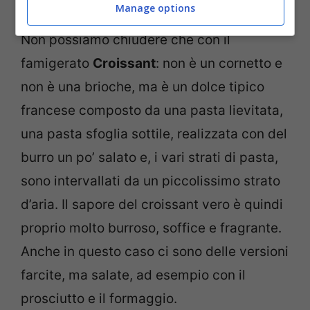
Manage options
Non possiamo chiudere che con il
famigerato
Croissant
: non è un cornetto e
non è una brioche, ma è un dolce tipico
francese composto da una pasta lievitata,
una pasta sfoglia sottile, realizzata con del
burro un po’ salato e, i vari strati di pasta,
sono intervallati da un piccolissimo strato
d’aria. Il sapore del croissant vero è quindi
proprio molto burroso, soffice e fragrante.
Anche in questo caso ci sono delle versioni
farcite, ma salate, ad esempio con il
prosciutto e il formaggio.