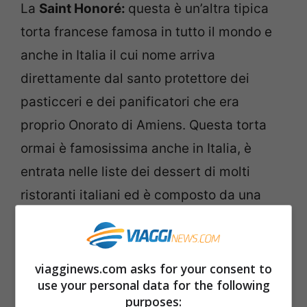
La
Saint Honoré:
questa è un’altra tipica
torta francese famosa in tutto il mondo e
anche in Italia il cui nome arriva
direttamente dal santo protettore dei
pasticceri e dei panificatori che era
proprio Onorato di Amiens. Questa torta
ormai è famosissima anche in Italia, è
entrata nelle liste dei dessert di molti
ristoranti italiani ed è composto da una
base di torta a sfoglia croccante con dei
piccoli bignè caramellati e al centro della
torta c’è una farcitura di crema shibu, una
viagginews.com asks for your consent to
use your personal data for the following
sorta di crema pasticcera alleggerita.
purposes: