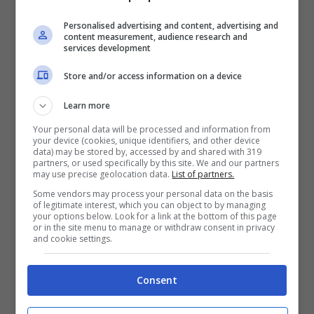
Foigras
: anche in questo caso quando
Personalised advertising and content, advertising and
content measurement, audience research and
magari guardiamo al trasmissioni TV come
services development
MasterChef troviamo spesso tra i prodotti
Store and/or access information on a device
a disposizione degli aspiranti cuochi il
Learn more
famigerato Foigras. Questo è un piatto
Your personal data will be processed and information from
your device (cookies, unique identifiers, and other device
tipico francese che altro non è che una
data) may be stored by, accessed by and shared with 319
partners, or used specifically by this site. We and our partners
preparazione a base di
fegato d’oca o di
may use precise geolocation data.
List of partners.
anatra
e viene servito essenzialmente o al
Some vendors may process your personal data on the basis
of legitimate interest, which you can object to by managing
naturale, oppure leggermente lavorato
your options below. Look for a link at the bottom of this page
or in the site menu to manage or withdraw consent in privacy
perché hanno un sapore molto molto
and cookie settings.
particolare, infatti può piacere come no,
Consent
ma fatto sta che anche il Foigras è ormai
parte integrante della nostra cucina.