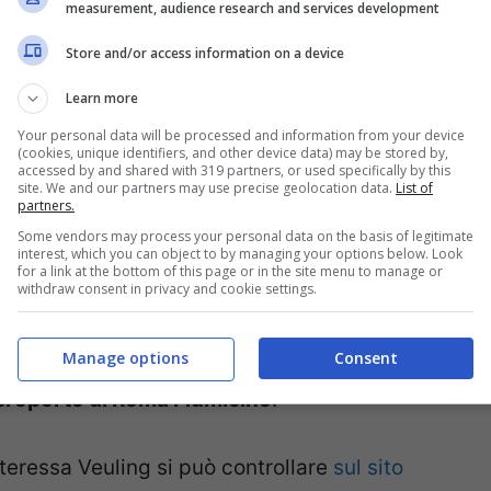
measurement, audience research and services development
amente dai sindacati di settore
Uiltrasporti
,
Store and/or access information on a device
il personale dipendente delle società che si
Learn more
l’handling comprende i servizi di assistenza
Your personal data will be processed and information from your device
li, la gestione degli imbarchi e i servizi di
(cookies, unique identifiers, and other device data) may be stored by,
accessed by and shared with 319 partners, or used specifically by this
indetto sempre da Cub Trasporti per il
site. We and our partners may use precise geolocation data.
List of
partners.
o gli assistenti di volo)
della compagnia
Some vendors may process your personal data on the basis of legitimate
lines
.
interest, which you can object to by managing your options below. Look
for a link at the bottom of this page or in the site menu to manage or
withdraw consent in privacy and cookie settings.
rno, mentre
tra le 12.00 e le 16.00 di venerdì
Manage options
Consent
oratori della società di handling Aviapartner
,
’aeroporto di Roma Fiumicino
.
nteressa Veuling si può controllare
sul sito