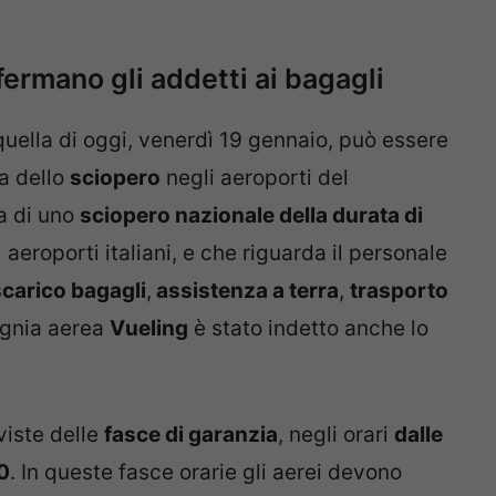
fermano gli addetti ai bagagli
quella di oggi, venerdì 19 gennaio, può essere
sa dello
sciopero
negli aeroporti del
ta di uno
sciopero nazionale della durata di
 aeroporti italiani, e che riguarda il personale
 scarico bagagli
,
assistenza a terra
,
trasporto
agnia aerea
Vueling
è stato indetto anche lo
viste delle
fasce di garanzia
, negli orari
dalle
00
. In queste fasce orarie gli aerei devono