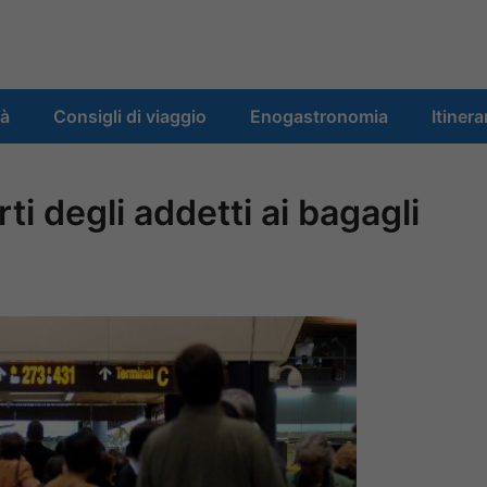
tà
Consigli di viaggio
Enogastronomia
Itinera
ti degli addetti ai bagagli