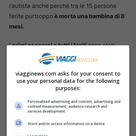
l’autista anche perché tra le 15 persone
ferite purtroppo
è morta una bambina di 8
mesi.
I
primi soccorsi a tutti i feriti
sono stati
forniti ovviamente sul posto, lungo il
marciapiede di Copacabana poi piano
viagginews.com asks for your consent to
piano quelli più gravi sono stati trasportati
use your personal data for the following
in ospedale.
Gravi sono anche la
purposes:
condizione di un altro giovane ragazzo
,
Personalised advertising and content, advertising and
content measurement, audience research and
attualmente ricoverato in ospedale, in
services development
prognosi riservata.
Store and/or access information on a device