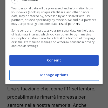
Auto sulla folla: un incidente
Learn more
che ricorda Nizza
Your personal data will be processed and information from
your device (cookies, unique identifiers, and other device
data) may be stored by, accessed by and shared with 319
partners, or used specifically by this site. We and our partners
Sebbene questa volta si sia trattato di un
may use precise geolocation data.
List of partners.
Some vendors may process your personal data on the basis
incidente
, un tragico incidente, quando
of legitimate interest, which you can object to by managing
your options below. Look for a link at the bottom of this page
leggiamo di un auto sulla folla purtroppo il
or in the site menu to manage or withdraw consent in privacy
and cookie settings.
pensiero non può che tornare a
Nizza
quando durante la festa estiva con i fuochi
Consent
d’artificio un furgone è piombato sulla folla
lungo la passeggiata a mare francese e ha
Manage options
causato tantissimi feriti e tantissimi morti.
Una situazione che, come l’11 settembre,
probabilmente rimarrà impressa per
sempre nella nostra memoria. Anche