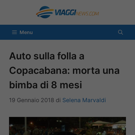
Vai
al
contenuto
Menu
Auto sulla folla a
Copacabana: morta una
bimba di 8 mesi
19 Gennaio 2018
di
Selena Marvaldi