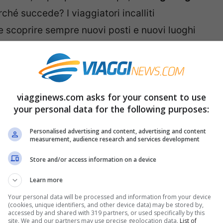
rché succede? I viaggiatori incalliti
e scoprire sempre nuovi posti e nuovi luoghi
o per noi così speciali che ci viene voglia di
stiche che rendono quindi un posto più
viagginews.com asks for your consent to use
your personal data for the following purposes:
per noi, e ci viene voglia di tornare?
ni esperti di viaggio e si è scoperto perché
Personalised advertising and content, advertising and content
measurement, audience research and services development
per noi importanti e vogliamo tornare a
Store and/or access information on a device
Learn more
me emotivo
di alcune destinazioni, che sono
Your personal data will be processed and information from your device
(cookies, unique identifiers, and other device data) may be stored by,
o meravigliose e fanno sì che ci venga voglia
accessed by and shared with 319 partners, or used specifically by this
site. We and our partners may use precise geolocation data.
List of