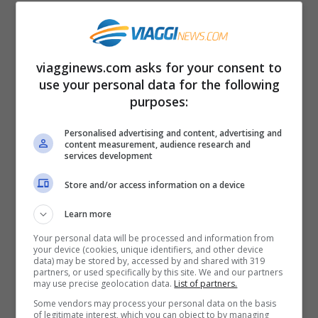
Non sono ancora chiare le
cause
dell’esplosione
, ma la polizia ha escluso la
viagginews.com asks for your consent to
pista del terrorismo. Negli anni passati
use your personal data for the following
Anversa è stata uno dei centri del
purposes:
jiahdismo ed un gruppo terrorista aveva
Personalised advertising and content, advertising and
posto proprio nella città belga la sua base
content measurement, audience research and
services development
operativa. Alcuni media locali hanno
Store and/or access information on a device
ipotizzato una fuga di gas, ma non ci sono
ancora conferme in merito.
Learn more
Your personal data will be processed and information from
your device (cookies, unique identifiers, and other device
La zona è stata
chiusa al traffico
. Sul
data) may be stored by, accessed by and shared with 319
partners, or used specifically by this site. We and our partners
posto i vigili del fuoco stanno scavando fra
may use precise geolocation data.
List of partners.
le macerie in cerca di superstiti e la Croce
Some vendors may process your personal data on the basis
of legitimate interest, which you can object to by managing