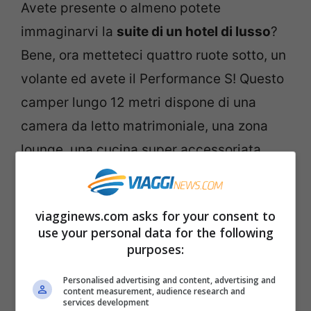
Avete presente o almeno potete
immaginarvi la
suite di un hotel di lusso
?
Bene, ora metteteci quattro ruote sotto, un
volante ed avete il Performance S! Questo
camper lungo 12 metri dispone di una
camera da letto matrimoniale, una zona
lounge, una cucina super accessoriata,
schermi tv, bagno con doccia sensoriale.
Una tecnologia all’avanguardia permette
viagginews.com asks for your consent to
tramite uno schermo di comandare gran
use your personal data for the following
parte delle funzionalità
purposes:
Personalised advertising and content, advertising and
content measurement, audience research and
services development