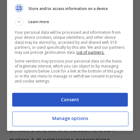
Store and/or access information on a device
Learn more
Your personal data will be processed and information from
your device (cookies, unique identifiers, and other device
data) may be stored by, accessed by and shared with 319
partners, or used specifically by this site. We and our partners
may use precise geolocation data.
List of partners.
Some vendors may process your personal data on the basis
of legitimate interest, which you can object to by managing
your options below. Look for a link at the bottom of this page
Gli
arredamenti
sono in pelle e materiali
or in the site menu to manage or withdraw consent in privacy
and cookie settings.
pregiati, le luci sono disposte in maniera
soffusa per creare un ambiente
Consent
confortevole. Per la guida è stata scelta
Manage options
una poltrona ergonomica, i controlli sono
affidati a una serie di telecamere ed il