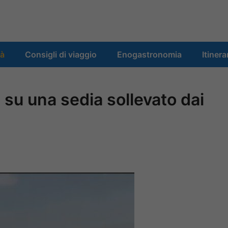
tà
Consigli di viaggio
Enogastronomia
Itinera
 su una sedia sollevato dai