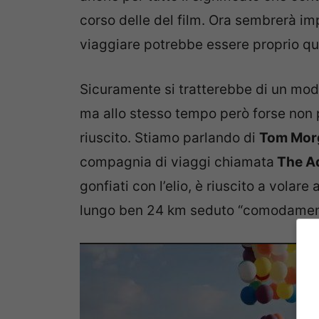
corso delle del film. Ora sembrerà i
viaggiare potrebbe essere proprio quel
Sicuramente si tratterebbe di un mod
ma allo stesso tempo però forse non
riuscito. Stiamo parlando di
Tom Mor
compagnia di viaggi chiamata
The Ad
gonfiati con l’elio, è riuscito a volar
lungo ben 24 km seduto “comodament