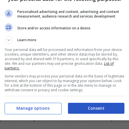
Personalised advertising and content, advertising and content
measurement, audience research and services development
Store and/or access information on a device
Learn more
Your personal data will be processed and information from your device
(cookies, unique identifiers, and other device data) may be stored by,
accessed by and shared with 319 partners, or used specifically by this
site. We and our partners may use precise geolocation data.
List of
partners.
Some vendors may process your personal data on the basis of legitimate
interest, which you can object to by managing your options below. Look
for a link at the bottom of this page or in the site menu to manage or
e, pare essere veramente una scena tratta
withdraw consent in privacy and cookie settings.
ro e lo si può vedere in un
video pubblicato
Manage options
Consent
 una valanga di views. Il giovane 28enne
 precedenza quando si trovava in Botswana,