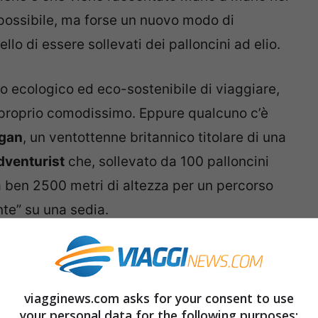
mpossibile, ma forse un nuovo modo di
lo di essere sollevati dei palloncini ad elio.
o ecologico ed eco-sostenibile di viaggiare,
 proprio comodissimo. Eppure qualcuno c’è
gan
, un ventottenne britannico titolare di una
venturist
che, sollevato da 100 palloncini
e a ben 2500 metri di altezza per un percorso
e” su una sedia.
viagginews.com asks for your consent to use
your personal data for the following purposes: