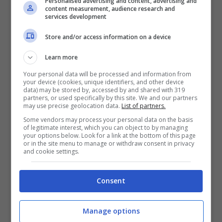
Personalised advertising and content, advertising and
content measurement, audience research and
di aver luce già la mattina a spingere a
services development
continuare ad avere il cambio di orario. Un
Store and/or access information on a device
modo per risparmiare energia elettrica.
Learn more
Your personal data will be processed and information from
Con il cambio dell’ora cambieranno le
your device (cookies, unique identifiers, and other device
data) may be stored by, accessed by and shared with 319
nostre abitudini e anche il nostro
partners, or used specifically by this site. We and our partners
may use precise geolocation data.
List of partners.
organismo deve fare lo stesso. Ma il
Some vendors may process your personal data on the basis
of legitimate interest, which you can object to by managing
passaggio da un orario all’altro potrebbe
your options below. Look for a link at the bottom of this page
or in the site menu to manage or withdraw consent in privacy
essere
stressante per il nostro corpo
. La
and cookie settings.
luce è infatti un elemento fondamentale
che regola i nostri ritmi: regola l’ipotalamo,
Consent
la regione del cervello deputata a
Manage options
controllare il sonno e la veglia, l’umore e