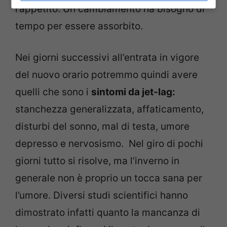
l’appetito. Un cambiamento ha bisogno di
tempo per essere assorbito.
Nei giorni successivi all’entrata in vigore
del nuovo orario potremmo quindi avere
quelli che sono i
sintomi da jet-lag:
stanchezza generalizzata, affaticamento,
disturbi del sonno, mal di testa, umore
depresso e nervosismo. Nel giro di pochi
giorni tutto si risolve, ma l’inverno in
generale non è proprio un tocca sana per
l’umore. Diversi studi scientifici hanno
dimostrato infatti quanto la mancanza di