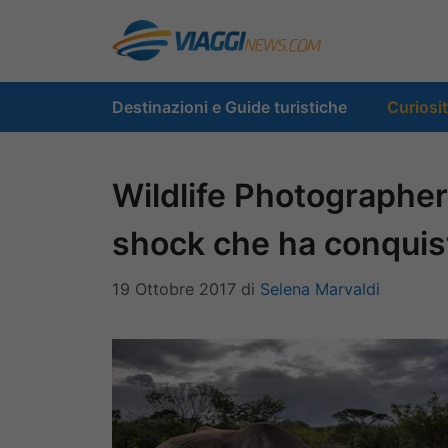
Vai
al
contenuto
Destinazioni e Guide turistiche
Curiosi
Wildlife Photographer 
shock che ha conquis
19 Ottobre 2017
di
Selena Marvaldi