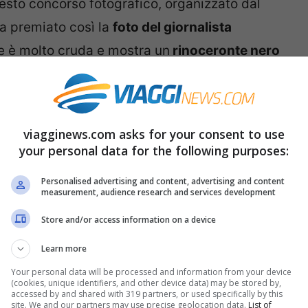
esto concorso fotografico, organizzato dal
ha premiato così la
foto del giornalista
e è molto cruda e mostra un
rinoceronte nero
raiato a terra in una riserva naturale del
za devastante: il rinoceronte è praticamente
rigio scuro, cupo e lascia spazio solo a qualche
viagginews.com asks for your consent to use
your personal data for the following purposes:
Personalised advertising and content, advertising and content
ilaniato dalla brutalità di un atto dell’uomo
measurement, audience research and services development
dele
. Lo scatto è una denuncia contro il
Store and/or access information on a device
 dei rinoceronti indiani e africani che ogni
Learn more
oro corni. Secondo quanto riporta l’
ANSA
,
Your personal data will be processed and information from your device
tano
6680 rinoceronti morti
; il WWF, durante
(cookies, unique identifiers, and other device data) may be stored by,
accessed by and shared with 319 partners, or used specifically by this
ha spiegato che un kg di corno ridotto in
site. We and our partners may use precise geolocation data.
List of