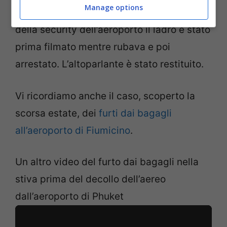
Manage options
un furto tentato. Grazie alla prontezza
della security dell’aeroporto il ladro è stato
prima filmato mentre rubava e poi
arrestato. L’altoparlante è stato restituito.
Vi ricordiamo anche il caso, scoperto la
scorsa estate, dei
furti dai bagagli
all’aeroporto di Fiumicino
.
Un altro video del furto dai bagagli nella
stiva prima del decollo dell’aereo
dall’aeroporto di Phuket