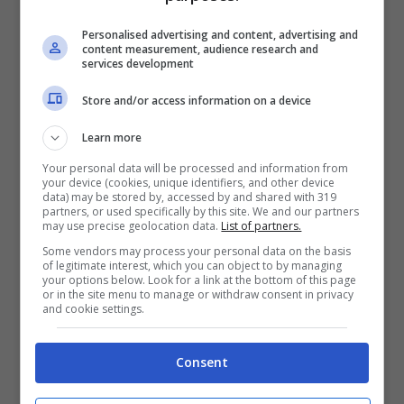
telefonino. Il
video
che incastra il ladro, lo
mostra mentre è intento a rovistare in un
Personalised advertising and content, advertising and
content measurement, audience research and
borsone e prendere un altoparlante
services development
bluetooth.
Store and/or access information on a device
Learn more
Il ladro lavorava per un’agenzia incaricata
Your personal data will be processed and information from
dello spostamento dei bagagli dei
your device (cookies, unique identifiers, and other device
data) may be stored by, accessed by and shared with 319
passeggeri nell’aeroporto di Phuket.
partners, or used specifically by this site. We and our partners
may use precise geolocation data.
List of partners.
L’episodio risale allo scorso 10 ottobre e
Some vendors may process your personal data on the basis
of legitimate interest, which you can object to by managing
l’addetto avrebbe dovuto caricare i
your options below. Look for a link at the bottom of this page
or in the site menu to manage or withdraw consent in privacy
bagagli su un volo in partenza per
and cookie settings.
Singapore. È quello che ha fatto, salvo poi
Consent
mettersi a rubare dalle valigie una volta a
bordo dell’aereo. Il suo, però, è stato solo