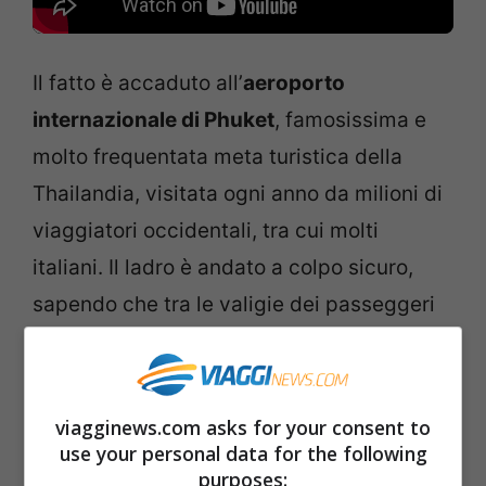
Il fatto è accaduto all’
aeroporto
internazionale di Phuket
, famosissima e
molto frequentata meta turistica della
Thailandia, visitata ogni anno da milioni di
viaggiatori occidentali, tra cui molti
italiani. Il ladro è andato a colpo sicuro,
sapendo che tra le valigie dei passeggeri
avrebbe trovato oggetti di valore, come
dispositivi elettronici. Non si è accorto
però che lo staff della sicurezza
viagginews.com asks for your consent to
dell’aeroporto lo stava filmando con un
use your personal data for the following
purposes: