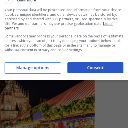
Learn more
 alle 21.00; domenica: dalle 10.00 alle 20.00;
Your personal data will be processed and information from your device
(cookies, unique identifiers, and other device data) may be stored by,
accessed by and shared with 319 partners, or used specifically by this
site. We and our partners may use precise geolocation data.
List of
partners.
Some vendors may process your personal data on the basis of legitimate
interest, which you can object to by managing your options below. Look
for a link at the bottom of this page or in the site menu to manage or
withdraw consent in privacy and cookie settings.
Manage options
Consent