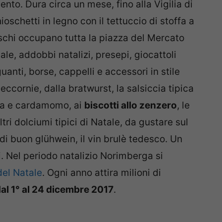
to. Dura circa un mese, fino alla Vigilia di
ioschetti in legno con il tettuccio di stoffa a
schi occupano tutta la piazza del Mercato
le, addobbi natalizi, presepi, giocattoli
uanti, borse, cappelli e accessori in stile
ccornie, dalla bratwurst, la salsiccia tipica
na e cardamomo, ai
biscotti allo zenzero
, le
tri dolciumi tipici di Natale, da gustare sul
i buon glühwein, il vin brulè tedesco. Un
mi. Nel periodo natalizio Norimberga si
del Natale
. Ogni anno attira milioni di
al 1° al 24 dicembre 2017
.