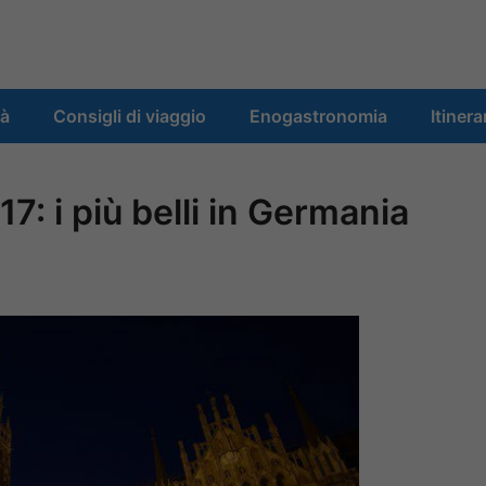
tà
Consigli di viaggio
Enogastronomia
Itinera
7: i più belli in Germania