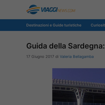
Vai
al
contenuto
Destinazioni e Guide turistiche
Curiosi
Guida della Sardegna: g
17 Giugno 2017
di
Valeria Bellagamba