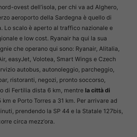
 nord-ovest dell’isola, per chi va ad Alghero,
l terzo aeroporto della Sardegna è quello di
ia. Lo scalo è aperto al traffico nazionale e
gionale e low cost. Ryanair ha qui la sua
nie che operano qui sono: Ryanair, Alitalia,
 Air, easyJet, Volotea, Smart Wings e Czech
servizio autobus, autonoleggio, parcheggio,
bar, ristoranti, negozi, pronto soccorso,
ro di Fertilia dista 6 km, mentre
la città di
5 km e Porto Torres a 31 km. Per arrivare ad
nuti, prendendo la SP 44 e la Statale 127bis,
orre circa mezz’ora.