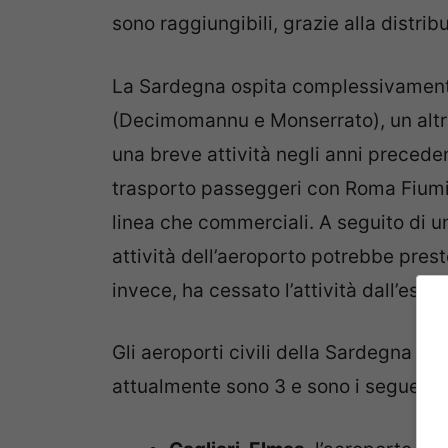
sono raggiungibili, grazie alla distrib
La Sardegna ospita complessivamente 
(Decimomannu e Monserrato), un altro
una breve attività negli anni precedenti
trasporto passeggeri con Roma Fiumicin
linea che commerciali. A seguito di un
attività dell’aeroporto potrebbe prest
invece, ha cessato l’attività dall’esta
Gli aeroporti civili della Sardegna ch
attualmente sono 3 e sono i seguenti: