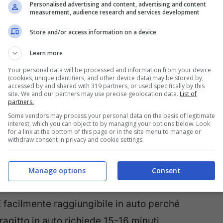
ncipale, che serve il sud dell’isola. L’aeroporto
Personalised advertising and content, advertising and content
measurement, audience research and services development
numerose compagnie aeree
, di linea e low
Store and/or access information on a device
tra le principali ricordiamo: Alitalia,
, Iberia, Swiss, Meridiana, Ryanair, easyJet,
Learn more
urowings, Air Dolomiti. L’aeroporto è dotato di
Your personal data will be processed and information from your device
(cookies, unique identifiers, and other device data) may be stored by,
ia esterna
, servizio autobus, autonoleggio,
accessed by and shared with 319 partners, or used specifically by this
site. We and our partners may use precise geolocation data.
List of
cio informazioni turistiche, bar, ristoranti,
partners.
Some vendors may process your personal data on the basis of legitimate
a, internet point e wi-fi gratuito. Dalla
interest, which you can object to by managing your options below. Look
for a link at the bottom of this page or in the site menu to manage or
a nel 2013)
la città di Cagliari è raggiungibile
withdraw consent in privacy and cookie settings.
ttà collegate via ferrovia all’aeroporto sono:
(55 minuti) e Oristano (40 minuti).
Manage options
Consent
ato alla Strada Statale 391 di Elmas e alla
È facilmente raggiungibile in auto perché
 tragitto in auto richiede 15-16 minuti.