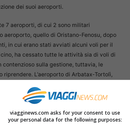
uzione dei suoi aeroporti.
7 aeroporti, di cui 2 sono militari
 aeroporto, quello di Oristano-Fenosu, dopo
, in cui erano stati avviati alcuni voli per il
o, ha cessato tutte le attività sia di voli di
 contenzioso sulla gestione, tuttavia, le
o riprendere. L’aeroporto di Arbatax-Tortolì,
te del 2016.
e servono per il trasporto passeggeri
viagginews.com asks for your consent to use
your personal data for the following purposes: