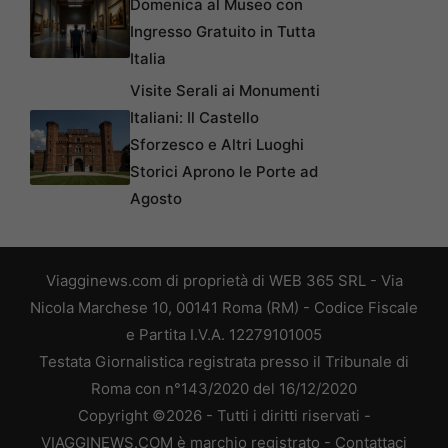
Domenica al Museo con
Ingresso Gratuito in Tutta
Italia
Visite Serali ai Monumenti
Italiani: Il Castello
Sforzesco e Altri Luoghi
Storici Aprono le Porte ad
Agosto
Viagginews.com di proprietà di WEB 365 SRL - Via
Nicola Marchese 10, 00141 Roma (RM) - Codice Fiscale
e Partita I.V.A. 12279101005
Testata Giornalistica registrata presso il Tribunale di
Roma con n°143/2020 del 16/12/2020
Copyright ©2026 - Tutti i diritti riservati -
VIAGGINEWS.COM è marchio registrato -
Contattaci