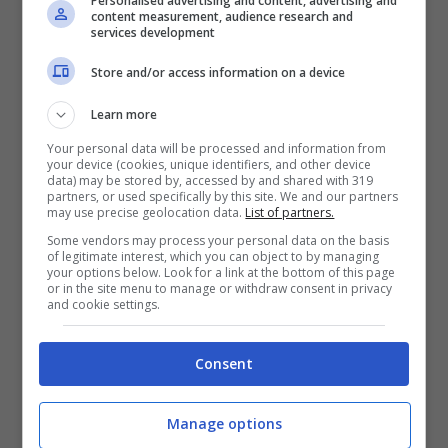
Personalised advertising and content, advertising and
rimarrà instabile comunque anche fino alla
content measurement, audience research and
services development
prima decade di maggio. L’alta pressione
proverà ad avanzare verso ovest, ma non
Store and/or access information on a device
riuscirà completamente, lasciando così le
Learn more
nostre regioni in mano a una leggera
Your personal data will be processed and information from
your device (cookies, unique identifiers, and other device
instabilità, soprattutto sulle regioni
data) may be stored by, accessed by and shared with 319
partners, or used specifically by this site. We and our partners
orientali del nostro Paese.
may use precise geolocation data.
List of partners.
Some vendors may process your personal data on the basis
of legitimate interest, which you can object to by managing
La tedenza dall’11 al 15 maggio
invece,
your options below. Look for a link at the bottom of this page
or in the site menu to manage or withdraw consent in privacy
sempre secondo i modelli previsti ad oggi
and cookie settings.
e quindi suscettibili di svariati
Consent
cambiamenti, dovrebbe modificarsi in
questo periodo del mese con temperature
Manage options
in aumento e aria calda molto più