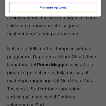
soleggiato. Tranne sul Piemonte e la
Manage options
Liguria dove ci saranno degli
annuvolamenti, ma senza pioggia, ci sarà il
sole e un termometro che segnerà
finalmente delle temperature miti.
Nel corso della notte il tempo inizierà a
peggiorare. Dapprima al Nord Ovest dove
la mattina del
Primo Maggio
sono attese
piogge e poi nel corso della giornata il
maltempo raggiungerà il Nord Est e l’alta
Toscana. Il Settentrione sarà quindi
sott’acqua, nuvoloso al Centro e
soleggiato al Sud.