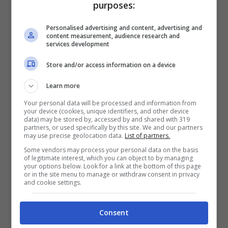
purposes:
Nella giornata di s
abato 29
la
perturbazione lascerà l’Italia ma avremo
Personalised advertising and content, advertising and
content measurement, audience research and
ancora delle piogge in mattinata sulla
services development
costa dell’Emilia Romagna. Piogge più
Store and/or access information on a device
consistenti che si alterneranno a cielo
Learn more
nuvoloso le avremo per tutta la giornata su
Your personal data will be processed and information from
your device (cookies, unique identifiers, and other device
Puglia, Campania, Basilicata e Calabria.
data) may be stored by, accessed by and shared with 319
partners, or used specifically by this site. We and our partners
Sul resto d’Italia invece sarà asciutto e
may use precise geolocation data.
List of partners.
soleggiato.
Some vendors may process your personal data on the basis
of legitimate interest, which you can object to by managing
your options below. Look for a link at the bottom of this page
or in the site menu to manage or withdraw consent in privacy
Un miglioramento netto lo avremo
and cookie settings.
domenica
dove ovunque in Italia avremo
Consent
tempo asciutto e per gran parte