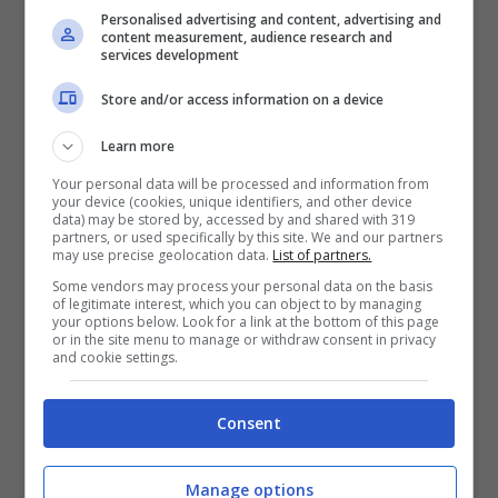
Personalised advertising and content, advertising and
Catania
e sorge su una collina affacciata
content measurement, audience research and
services development
sul versante settentrionale dell’Etna. È
Store and/or access information on a device
inserito nella lista dei borghi più belli
d’Italia e appartiene sia al
Parco dell’Etna
Learn more
che al Parco fluviale dell’Alcantara. Il borgo
Your personal data will be processed and information from
your device (cookies, unique identifiers, and other device
data) may be stored by, accessed by and shared with 319
ha origini antichissime e raggiunse il suo
partners, or used specifically by this site. We and our partners
may use precise geolocation data.
List of partners.
massimo splendore con il dominio dei
Some vendors may process your personal data on the basis
Normanni, quando furono realizzate le
of legitimate interest, which you can object to by managing
your options below. Look for a link at the bottom of this page
mura difensive, la Torre del Cannizzo (U
or in the site menu to manage or withdraw consent in privacy
and cookie settings.
Cannizzu) e il castello di Ruggiero Lauria.
Splendidi esempi di fortificazioni edificate
Consent
su rocce e rupi. Da vedere anche le
numerose chiese, tra cui la Cuba bizantina
Manage options