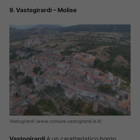
9. Vastogirardi – Molise
Vastogirardi (www.comune.vastogirardi.is.it)
Vastogirardi
è un caratteristico borgo