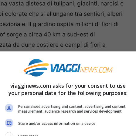
na vasta distesa di tulipani, giacinti, narcisi e
iepi colorate che si allungano tra sentieri, alberi
zionale. Il giardino ospita milioni di fiori di
hof sorge a circa 40 km a sud-est di
ata da dune costiere e campi di fiori a
 di marzo a metà maggio
e il periodo migliore
a visitarlo.
viagginews.com asks for your consent to use
your personal data for the following purposes:
Personalised advertising and content, advertising and content
measurement, audience research and services development
Store and/or access information on a device