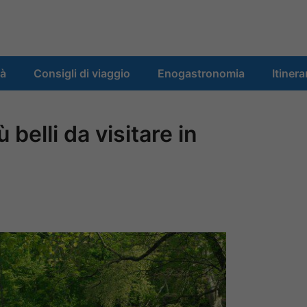
tà
Consigli di viaggio
Enogastronomia
Itinera
ù belli da visitare in