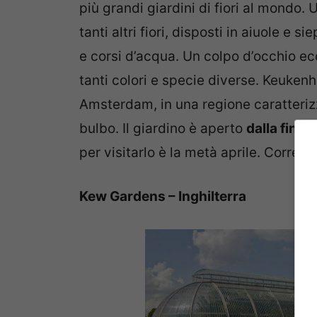
più grandi giardini di fiori al mondo. U
tanti altri fiori, disposti in aiuole e s
e corsi d’acqua. Un colpo d’occhio ecce
tanti colori e specie diverse. Keuken
Amsterdam, in una regione caratterizz
bulbo. Il giardino è aperto
dalla fine
per visitarlo è la metà aprile. Correte 
Kew Gardens – Inghilterra