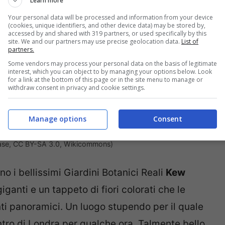
Learn more
Your personal data will be processed and information from your device
(cookies, unique identifiers, and other device data) may be stored by,
accessed by and shared with 319 partners, or used specifically by this
site. We and our partners may use precise geolocation data.
List of
partners.
Some vendors may process your personal data on the basis of legitimate
interest, which you can object to by managing your options below. Look
for a link at the bottom of this page or in the site menu to manage or
withdraw consent in privacy and cookie settings.
Manage options
Consent
ase, CC BY-SA 3.0, Wikicommons)
o i bellissimi Giardini Botanici Reali
Kew
iganti e un tappeto di fiori colorati che le
onti panoramici. Un luogo stupendo per il quale
ntro di Londra per qualche ora. Talmente bello