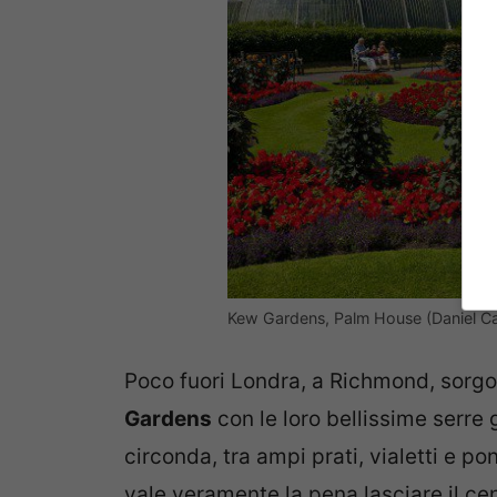
Kew Gardens, Palm House (Daniel C
Poco fuori Londra, a Richmond, sorgon
Gardens
con le loro bellissime serre g
circonda, tra ampi prati, vialetti e p
vale veramente la pena lasciare il ce