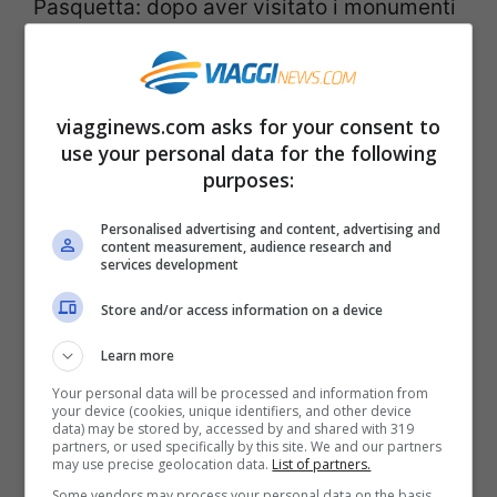
Pasquetta: dopo aver visitato i monumenti
Patrimonio Unesco potete andare a fare il
picnic nella vicina pineta sul mare. Una
proposta da non perdere.
viagginews.com asks for your consent to
use your personal data for the following
purposes:
Lago di Como
Personalised advertising and content, advertising and
content measurement, audience research and
services development
Store and/or access information on a device
Learn more
Your personal data will be processed and information from
your device (cookies, unique identifiers, and other device
data) may be stored by, accessed by and shared with 319
partners, or used specifically by this site. We and our partners
may use precise geolocation data.
List of partners.
Some vendors may process your personal data on the basis