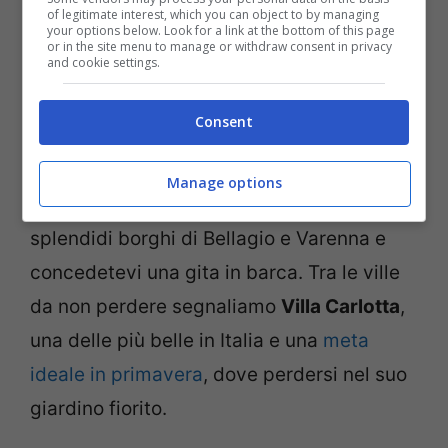
of legitimate interest, which you can object to by managing
your options below. Look for a link at the bottom of this page
Varenna, Lago di Como
or in the site menu to manage or withdraw consent in privacy
and cookie settings.
Il
Lago di Como
con i suoi paesi pittoreschi
Consent
e le ville signorili affacciate sul mare è una
meta imperdibile a primavera e una buona
Manage options
idea per una gita di Pasquetta. Visitate gli
splendidi borghi di Bellagio e Varenna e
concedetevi una gita in barca. Tra le ville
da non perdere segnaliamo
Villa Carlotta
,
una delle più belle in Italia e una
meta
ideale in primavera
, dove perdersi nel suo
giardino fiorito.