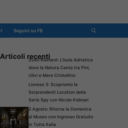
ri
Seguici su FB
Articoli recenti
Sveti Klement: L’Isola Adriatica
dove la Natura Canta tra Pini,
Ulivi e Mare Cristallino
Lioness 3: Scopriamo le
Sorprendenti Location della
Serie Spy con Nicole Kidman
2 Agosto: Ritorna la Domenica
al Museo con Ingresso Gratuito
in Tutta Italia