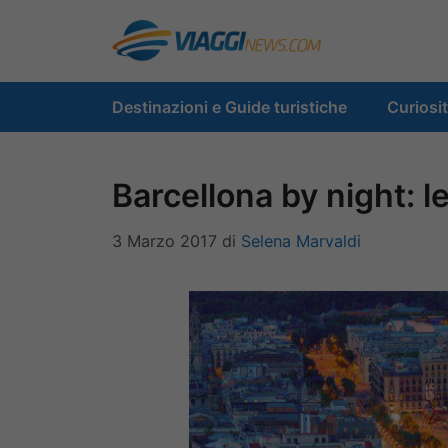
Vai
al
contenuto
Destinazioni e Guide turistiche
Curiosi
Barcellona by night: l
3 Marzo 2017
di
Selena Marvaldi