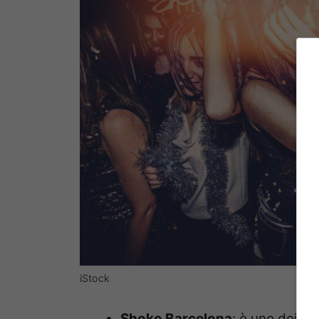
iStock
Shoko Barcelona
: è uno dei loc