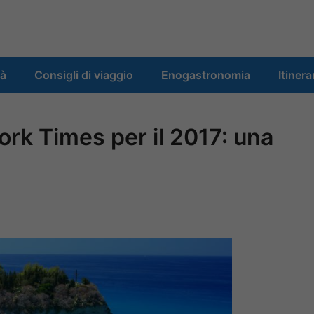
tà
Consigli di viaggio
Enogastronomia
Itinera
rk Times per il 2017: una