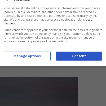
Learn more
Your personal data will be processed and information from your device
(cookies, unique identifiers, and other device data) may be stored by,
desi (iStock)
accessed by and shared with 319 partners, or used specifically by this
site. We and our partners may use precise geolocation data.
List of
partners.
con le città cosmopolite e le sue meraviglie
Some vendors may process your personal data on the basis of legitimate
interest, which you can object to by managing your options below. Look
’anno per visitarlo: ricorre infatti il 150esimo
for a link at the bottom of this page or in the site menu to manage or
withdraw consent in privacy and cookie settings.
. Nel Paese ci sono oltre 200 parchi naturali
ad entrata gratuita.
Manage options
Consent