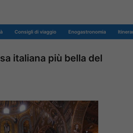
tà
Consigli di viaggio
Enogastronomia
Itinera
a italiana più bella del