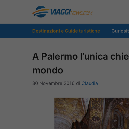
Vai
al
contenuto
Destinazioni e Guide turistiche
Curiosi
A Palermo l’unica chies
mondo
30 Novembre 2016
di
Claudia