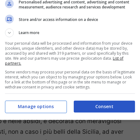
a sulla sommità di un monte alla chiesa di San
Personalised advertising and content, advertising and content
measurement, audience research and services development
Store and/or access information on a device
 del mondo
Learn more
Your personal data will be processed and information from your device
bella del mondo è la
Cappella Palatina di
(cookies, unique identifiers, and other device data) may be stored by,
accessed by and shared with 319 partners, or used specifically by this
site. We and our partners may use precise geolocation data.
List of
dell’Umanità dell’Unesco. Il quotidiano
partners.
 bizantino al 14esimo posto della classifica.
Some vendors may process your personal data on the basis of legitimate
interest, which you can object to by managing your options below. Look
’interno del Palazzo dei Normanni ed è
for a link at the bottom of this page or in the site menu to manage or
withdraw consent in privacy and cookie settings.
ta costruire intorno al 1130 e fu consacrata
miglia Reale.
Manage options
Consent
to e nelle absidi, è decorata con meravigliosi
i, non a caso i più belli della Sicilia, ad aver