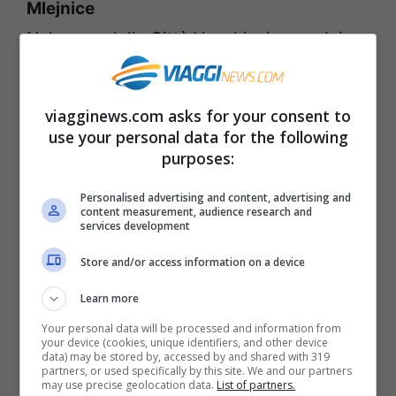
Mlejnice
Nel cuore della Città Vecchia, in uno dei
tanti vicoli, si trova il ristorante Mlejnice
che vi farà fare un salto nel passato. Il
viagginews.com asks for your consent to
locale, molto amato dai praghesi, vi
use your personal data for the following
purposes:
accoglie con pavimenti in legno, travi a
vista e attrezzi agricoli del passato. Con
Personalised advertising and content, advertising and
content measurement, audience research and
queste premesse di autentica tradizione i
services development
suoi piatti sono quelli tipici della cucina
Store and/or access information on a device
ceca: carne di maiale con fritelle di cavolo,
Learn more
bistecca di maiale alla ceca e uno dei
Your personal data will be processed and information from
migliori gulasch della città.
your device (cookies, unique identifiers, and other device
data) may be stored by, accessed by and shared with 319
partners, or used specifically by this site. We and our partners
may use precise geolocation data.
List of partners.
Mlejnice, Kozna 488/14, 11000 Praha 1,