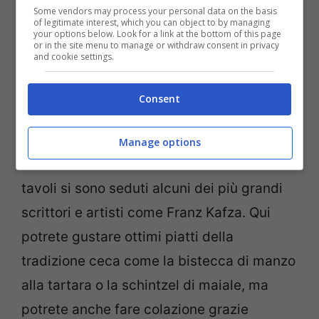
Some vendors may process your personal data on the basis
Prague
of legitimate interest, which you can object to by managing
your options below. Look for a link at the bottom of this page
or in the site menu to manage or withdraw consent in privacy
and cookie settings.
Cafe Savoy
Il Cafe Savoy non è solo un ristorante, è
Consent
uno dei più bei e raffinati bar di Praga. La
sua sala da pranzo ha un soffitto neo
Manage options
rinascimentale risalente al 1893 e sui suoi
tavoli si sono seduti alcuni dei più grandi
scrittori e artisti come Franz Kafza. Qui
potrete gustare ottimi piatti della
tradizione ceca come la bistecca di manzo
alla tartara o la schintzel di maiale, ma
potrete anche fare colazione grazie