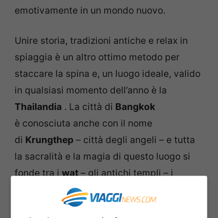
emotivamente in un mondo nuovo.
Unire storia, tradizioni antiche e relax in
spiaggia è un altro ottimo metodo per
staccare la spina e, un luogo ideale, valido
in qualsiasi momento dell’anno è la
Thailandia
. La città di
Bangkok
è conosciuta anche con il nome
di
Krungthep
– città degli angeli – e tutta
la sacralità e la magia di questo luogo si
fonde tra i
wat
– gli antichi templi – i
giardini, i palazzi… Le enormi statue di
Buddha
che incontrerete, di cui il più