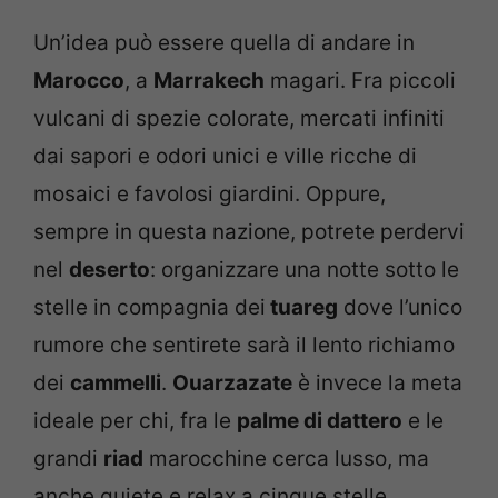
Un’idea può essere quella di andare in
Marocco
, a
Marrakech
magari. Fra piccoli
vulcani di spezie colorate, mercati infiniti
dai sapori e odori unici e ville ricche di
mosaici e favolosi giardini. Oppure,
sempre in questa nazione, potrete perdervi
nel
deserto
: organizzare una notte sotto le
stelle in compagnia dei
tuareg
dove l’unico
rumore che sentirete sarà il lento richiamo
dei
cammelli
.
Ouarzazate
è invece la meta
ideale per chi, fra le
palme di dattero
e le
grandi
riad
marocchine cerca lusso, ma
anche quiete e relax a cinque stelle.