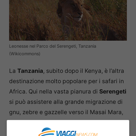
Leonesse nel Parco del Serengeti, Tanzania
(Wikicommons)
La
Tanzania
, subito dopo il Kenya, è l’altra
destinazione molto popolare per i safari in
Africa. Qui nella vasta pianura di
Serengeti
si può assistere alla grande migrazione di
gnu, zebre e gazzelle verso il Masai Mara,
in Kenya. Gli animali si radunano nella
vallata del Serengeti dopo le piogge per