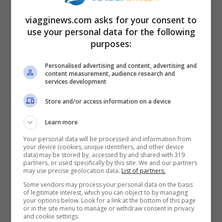
partire verso nord, in direzione del Masai
viagginews.com asks for your consent to
Mara. Nel mese di ottobre ritornano a sud,
use your personal data for the following
purposes:
verso la Tanzania e il Ngorongoro, per la
stagione riproduttiva. Il
Parco
n
azionale
Personalised advertising and content, advertising and
content measurement, audience research and
del Serengeti
è una delle più importanti
services development
aree naturali protette africane. Ha una
Store and/or access information on a device
superficie di 14.763 km² e si trova nel nord
Learn more
della Tanzania, nell’omonima pianura di
Your personal data will be processed and information from
Serengeti, tra il lago Vittoria e il Kenya.
your device (cookies, unique identifiers, and other device
data) may be stored by, accessed by and shared with 319
Confina con il parco di Masai Mara e la
partners, or used specifically by this site. We and our partners
may use precise geolocation data.
List of partners.
riserva naturale di
Ngorongoro
, che
Some vendors may process your personal data on the basis
of legitimate interest, which you can object to by managing
prende il nome dall’omonimo vulcano, con
your options below. Look for a link at the bottom of this page
or in the site menu to manage or withdraw consent in privacy
la quale forma un territorio ininterrotto. Il
and cookie settings.