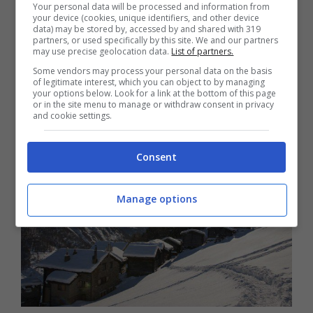
mezzanotte a Natale. Sul vicino Monte
Your personal data will be processed and information from
your device (cookies, unique identifiers, and other device
data) may be stored by, accessed by and shared with 319
Straža ci sono gli impianti per lo sci e lo
partners, or used specifically by this site. We and our partners
may use precise geolocation data.
List of partners.
snowboard
Some vendors may process your personal data on the basis
of legitimate interest, which you can object to by managing
your options below. Look for a link at the bottom of this page
Saas-Fee, Svizzera
or in the site menu to manage or withdraw consent in privacy
and cookie settings.
Consent
Manage options