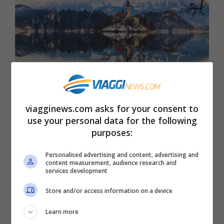
Bled (Thinkstock)
viagginews.com asks for your consent to
use your personal data for the following
Lo spettacolo della natura del
Lago di
purposes:
Bled
, in Slovenia, è ancora più magico
Personalised advertising and content, advertising and
quando è ricoperto di neve in inverno.
content measurement, audience research and
services development
L’isola con la chiesetta dell’Assunzione
Store and/or access information on a device
della Vergine al centro del lago diventa un
luogo magico dove andare per la messa di
Learn more