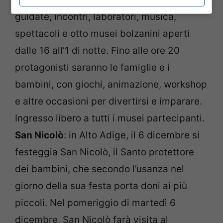
guidate, incontri, laboratori, musica,
spettacoli e otto musei bolzanini aperti
dalle 16 all’1 di notte. Fino alle ore 20
protagonisti saranno le famiglie e i
bambini, con giochi, animazione, workshop
e altre occasioni per divertirsi e imparare.
Ingresso libero a tutti i musei partecipanti.
San Nicolò
: in Alto Adige, il 6 dicembre si
festeggia San Nicolò, il Santo protettore
dei bambini, che secondo l’usanza nel
giorno della sua festa porta doni ai più
piccoli. Nel pomeriggio di martedì 6
dicembre, San Nicolò farà visita al