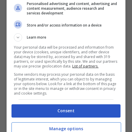
associazioni onlus che propongono i loro
Personalised advertising and content, advertising and
content measurement, audience research and
progetti sociali e la vendita di oggetti
services development
regalo, decorazioni per la casa e
Store and/or access information on a device
gastronomia nelle vie del centro storico tra
Learn more
piazza del Grano e via Argentieri;
Your personal data will be processed and information from
Rassegna artigianale
con mercatino
your device (cookies, unique identifiers, and other device
data) may be stored by, accessed by and shared with 319
dedicato, dal 3 al 23 dicembre, con idee
partners, or used specifically by this site. We and our partners
may use precise geolocation data.
List of partners.
regalo fatte a mano, tra cui stoffe
Some vendors may process your personal data on the basis
of legitimate interest, which you can object to by managing
ricamate, lavori su seta, bigiotteria, lavori
your options below. Look for a link at the bottom of this page
or in the site menu to manage or withdraw consent in privacy
in ceramica e vetro e tante altre
and cookie settings.
simpatiche idee regalo. Poi la
Lunga notte
Consent
dei musei di Bolzano
, con il mercatino
aperto in via eccezionale fino alle ore 22,
Manage options
con mostre, collezioni da scoprire, visite