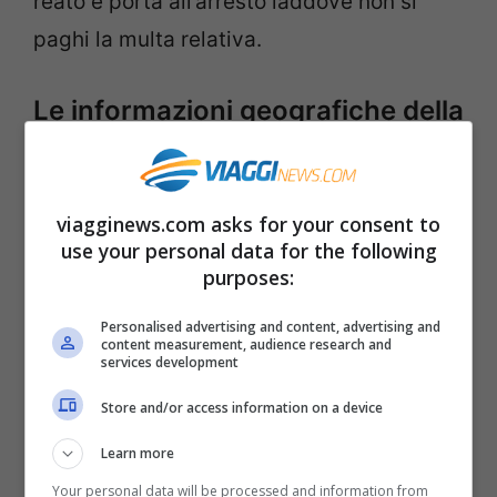
reato e porta all’arresto laddove non si
paghi la multa relativa.
Le informazioni geografiche della
Thailandia
Confini della Thailandia
: nella parte
viagginews.com asks for your consent to
settentrionale confina a Nord e ad Ovest
use your personal data for the following
purposes:
con il Myanmar (attuale denominazione
della Birmania), ad Est con il Laos e la
Personalised advertising and content, advertising and
content measurement, audience research and
Cambogia e si affaccia sul golfo del Siam.
services development
La parte centrale della Thailandia si
Store and/or access information on a device
allunga tra il Mar delle Andamane ed il
Learn more
Golfo di Thailandia ed infine l’estremo sud
Your personal data will be processed and information from