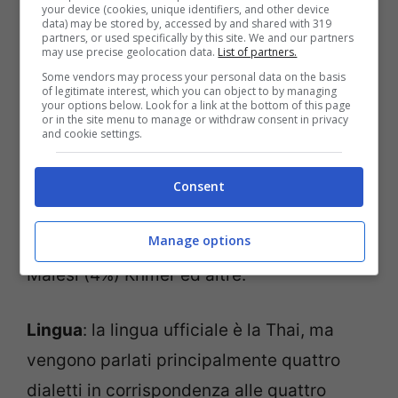
your device (cookies, unique identifiers, and other device
confina con la Malesia.
data) may be stored by, accessed by and shared with 319
partners, or used specifically by this site. We and our partners
may use precise geolocation data.
List of partners.
Territorio
: la Thailandia si estende su una
Some vendors may process your personal data on the basis
of legitimate interest, which you can object to by managing
superficie di ca. 520.000 kmq. pari
your options below. Look for a link at the bottom of this page
or in the site menu to manage or withdraw consent in privacy
all’incirca alla grandezza della Francia.
and cookie settings.
Popolazione thailandese
: gli abitanti sono
Consent
quasi 62 milioni, prevalentemente di etnia
Manage options
Thai (85%), con minoranze cinesi (8%),
Malesi (4%) Khmer ed altre.
Lingua
: la lingua ufficiale è la Thai, ma
vengono parlati principalmente quattro
dialetti in corrispondenza alle quattro